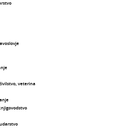
arstvo
avoslovje
anje
ivilstvo, veterina
anje
knjigovodstvo
rudarstvo