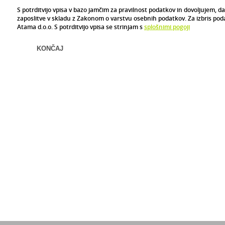
S potrditvijo vpisa v bazo jamčim za pravilnost podatkov in dovoljujem, d
zaposlitve v skladu z Zakonom o varstvu osebnih podatkov. Za izbris poda
Atama d.o.o. S potrditvijo vpisa se strinjam s
splošnimi pogoji