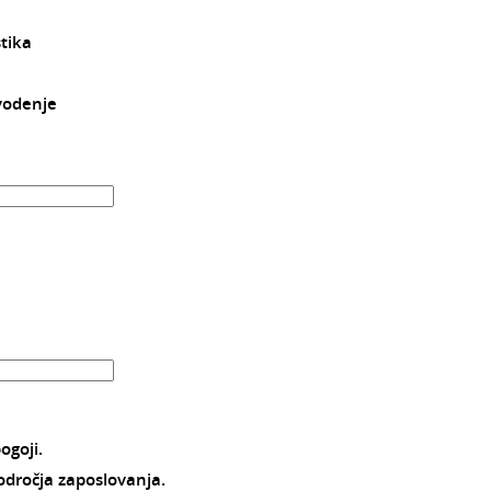
stika
 vodenje
ogoji.
področja zaposlovanja.