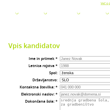
Z uporabo naše strani soglašate z namestitvijo piškotkov.
Več o p
ODJETJA
ZA ISKALCE
ZA ŠTUDENTE
AKTUALNO
Vpis kandidatov
Ime in priimek *
Letnica rojstva *
Spol:
Državljanstvo:
Kontaktna številka: *
Elektronski naslov: *
Dokončana šola: *