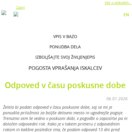
Z uporabo naše strani soglašate z namestitvijo piškotkov.
Več o piškotkih...
Zapri
EN
VPIS V BAZO
PONUDBA DELA
IZBOLJŠAJTE SVOJ ŽIVLJENJEPIS
POGOSTA VPRAŠANJA ISKALCEV
Odpoved v času poskusne dobe
06.01.2026
Želela bi podati odpoved v času poskusne dobe, saj se mi je
ponudila priložnost za boljše delovno mesto in ugodnejše pogoje.
Trenutno sem še vedno v poskusni dobi, v pogodbi o zaposlitvi pa ni
določen odpovedni rok. Kako je v takem primeru z odpovednim
rokom in kakšne posledice ima, če podam odpoved 13 dni pred