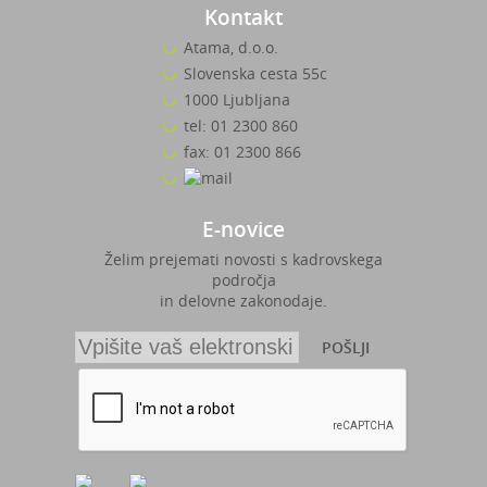
Kontakt
Atama, d.o.o.
Slovenska cesta 55c
1000 Ljubljana
tel: 01 2300 860
fax: 01 2300 866
E-novice
Želim prejemati novosti s kadrovskega
področja
in delovne zakonodaje.
POŠLJI