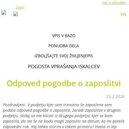
Z uporabo naše strani soglašate z namestitvijo piškotkov.
Več o piškotkih...
Zapri
EN
VPIS V BAZO
PONUDBA DELA
IZBOLJŠAJTE SVOJ ŽIVLJENJEPIS
POGOSTA VPRAŠANJA ISKALCEV
Odpoved pogodbe o zaposlitvi
23.2.2026
Pozdravljeni. V podjetju kjer sem trenutno še zaposlena sem
podala odpoved pogodbe o zaposlitvi, zaradi zaposlitve v drugem
podjetju. Sedaj so me klicali iz drugega podjetja, kjer se bom
zaposlila, da me še ne bodo mogli zaposliti na datum, ko mi poteče
odpovedni rok. Kaj lahko storim v takem primeru? Hvala in lep