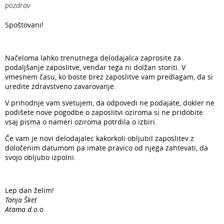
pozdrav
Spoštovani!
Načeloma lahko trenutnega delodajalca zaprosite za
podaljšanje zaposlitve, vendar tega ni dolžan storiti. V
vmesnem času, ko boste brez zaposlitve vam predlagam, da si
uredite zdravstveno zavarovanje.
V prihodnje vam svetujem, da odpovedi ne podajate, dokler ne
podišete nove pogodbe o zaposlitvi oziroma si ne pridobite
vsaj pisma o nameri oziroma potrdila o izbiri.
Če vam je novi delodajalec kakorkoli obljubil zaposlitev z
določenim datumom pa imate pravico od njega zahtevati, da
svojo obljubo izpolni.
Lep dan želim!
Tanja Šket
Atama d.o.o.