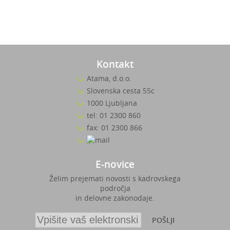
Kontakt
Atama, d.o.o.
Slovenska cesta 55c
1000 Ljubljana
tel: 01 2300 860
fax: 01 2300 866
E-novice
Želim prejemati novosti s kadrovskega
področja
in delovne zakonodaje.
POŠLJI