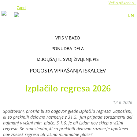
Z uporabo naše strani soglašate z namestitvijo piškotkov.
Več o piškotkih...
Zapri
EN
VPIS V BAZO
PONUDBA DELA
IZBOLJŠAJTE SVOJ ŽIVLJENJEPIS
POGOSTA VPRAŠANJA ISKALCEV
Izplačilo regresa 2026
12.6.2026
Spoštovani, prosila bi za odgovor glede izplačila regresa. Zaposleni,
ki so prekinili delovno razmerje z 31.5., jim pripada sorazmerni del
najmanj v višini min. plače. S 1.6. je bil izdan nov sklep o višini
regresa. Se zaposlenim, ki so prekinili delovno razmerje upošteva
nov znesek regresa ali višina minimalne plače?