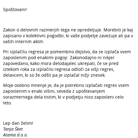
Spoštovani!
Zakon o delovnih razmerjih tega ne opredeljuje. Morebiti je kaj
zapisano v kolektivni pogodbi, ki vaše podjetje zavezuje ali pa v
vaših internih aktih.
Pri izplačilu regresa je pomembno dejstvo, da se izplača vsem
zaposlenim pod enakimi pogoji. Zakonodajno ni nikjer
zapovedano, kako mora delodajalec ukrepati, če se pred
iztekom roka za izplačilo regresa odloči za višji regres,
delavcem, ki so že odšli pa je izplačal nižji znesek.
Moje osebno mnenje je, da je potrebno izplačati regres vsem
zaposlenim v enaki višini, seveda z upoštevanjem
sorazmernega dela tistim, ki v podjetju niso zaposleni celo
leto.
Lep dan želim!
Tanja Šket
Atama d.o.o.