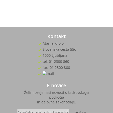
Kontakt
Atama, d.o.o.
Slovenska cesta 55c
1000 Ljubljana
tel: 01 2300 860
fax: 01 2300 866
E-novice
Želim prejemati novosti s kadrovskega
področja
in delovne zakonodaje.
POŠLJI