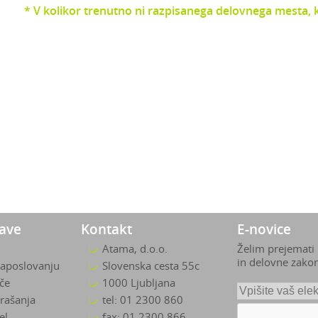
* V kolikor trenutno ni razpisanega delovnega mesta, ki
zave
Kontakt
E-novice
Atama, d.o.o.
Želim prejemati
in delovne zako
zaposlovanju
Slovenska cesta 55c
ače
1000 Ljubljana
rašanja
tel: 01 2300 860
el
fax: 01 2300 866