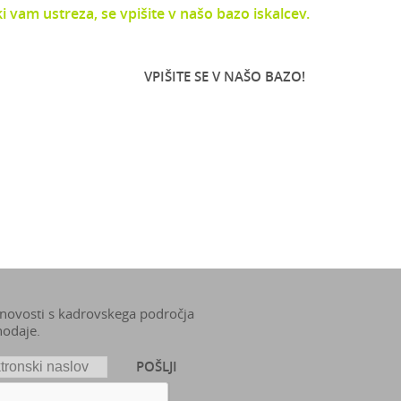
 vam ustreza, se vpišite v našo bazo iskalcev.
VPIŠITE SE V NAŠO BAZO!
 novosti s kadrovskega področja
nodaje.
POŠLJI