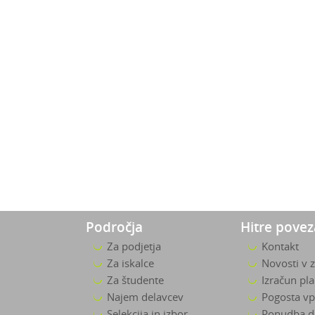
Področja
Hitre pove
Za podjetja
Kontakt
Za iskalce
Novosti v 
Za študente
Izračun pl
Najem delavcev
Pogosta vp
Selekcija in izbor
Ponudba d