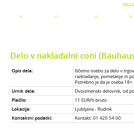
Z uporabo naše strani soglašate z namestitvijo piškotkov.
Več o p
ODJETJA
ZA ISKALCE
ZA ŠTUDENTE
AKTUALNO
Delo v nakladalni coni (Bauhau
Opis dela:
Iščemo osebo za delo v trgov
razkladanje, pometanje in pos
Potrebno je da je oseba 18+. P
Urnik dela:
Dvoizmenski delovnik, od pon
Plačilo:
11 EUR/h bruto
Lokacija:
Ljubljana - Rudnik
Kontaktni podatki:
Kontakt: 01 420 54 00