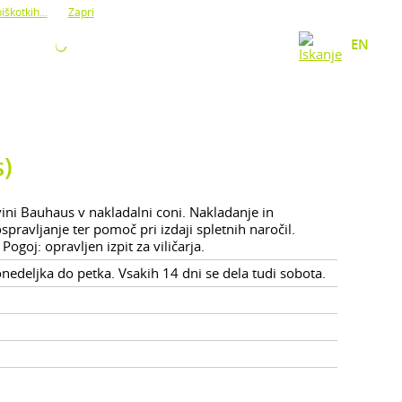
iškotkih...
Zapri
O NAS
KONTAKT
EN
s)
ini Bauhaus v nakladalni coni. Nakladanje in
pravljanje ter pomoč pri izdaji spletnih naročil.
ogoj: opravljen izpit za viličarja.
edeljka do petka. Vsakih 14 dni se dela tudi sobota.