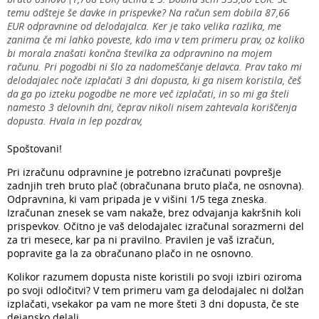
temu odšteje še davke in prispevke? Na račun sem dobila 87,66
EUR odpravnine od delodajalca. Ker je tako velika razlika, me
zanima če mi lahko poveste, kdo ima v tem primeru prav, oz koliko
bi morala znašati končna številka za odpravnino na mojem
računu. Pri pogodbi ni šlo za nadomeščanje delavca. Prav tako mi
delodajalec noče izplačati 3 dni dopusta, ki ga nisem koristila, češ
da ga po izteku pogodbe ne more več izplačati, in so mi ga šteli
namesto 3 delovnih dni, čeprav nikoli nisem zahtevala koriščenja
dopusta. Hvala in lep pozdrav,
Spoštovani!
Pri izračunu odpravnine je potrebno izračunati povprešje
zadnjih treh bruto plač (obračunana bruto plača, ne osnovna).
Odpravnina, ki vam pripada je v višini 1/5 tega zneska.
Izračunan znesek se vam nakaže, brez odvajanja kakršnih koli
prispevkov. Očitno je vaš delodajalec izračunal sorazmerni del
za tri mesece, kar pa ni pravilno. Pravilen je vaš izračun,
popravite ga la za obračunano plačo in ne osnovno.
Kolikor razumem dopusta niste koristili po svoji izbiri oziroma
po svoji odločitvi? V tem primeru vam ga delodajalec ni dolžan
izplačati, vsekakor pa vam ne more šteti 3 dni dopusta, če ste
dejansko delali.