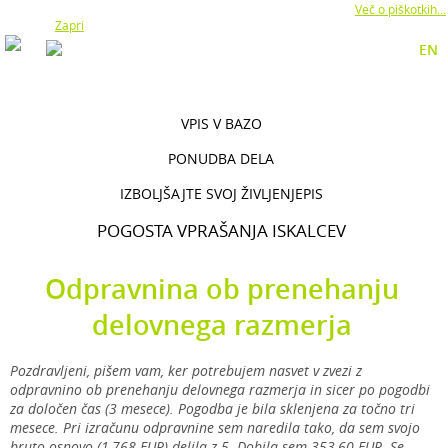
Z uporabo naše strani soglašate z namestitvijo piškotkov.
Več o piškotkih...
Zapri
EN
VPIS V BAZO
PONUDBA DELA
IZBOLJŠAJTE SVOJ ŽIVLJENJEPIS
POGOSTA VPRAŠANJA ISKALCEV
Odpravnina ob prenehanju
delovnega razmerja
Pozdravljeni, pišem vam, ker potrebujem nasvet v zvezi z
odpravnino ob prenehanju delovnega razmerja in sicer po pogodbi
za določen čas (3 mesece). Pogodba je bila sklenjena za točno tri
mesece. Pri izračunu odpravnine sem naredila tako, da sem svojo
bruto osnovo (1,768 EUR) delila z 5. Dobila sem 353,60 EUR. Se