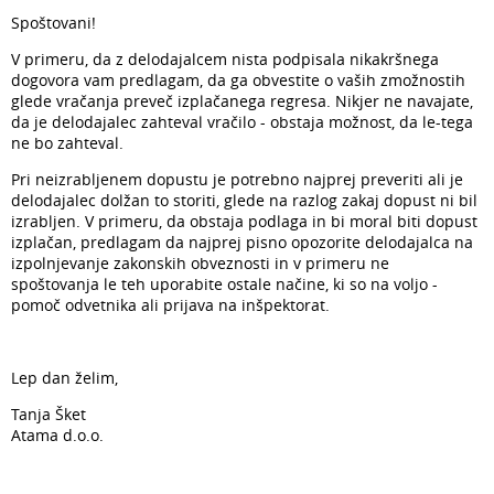
Spoštovani!
V primeru, da z delodajalcem nista podpisala nikakršnega
dogovora vam predlagam, da ga obvestite o vaših zmožnostih
glede vračanja preveč izplačanega regresa. Nikjer ne navajate,
da je delodajalec zahteval vračilo - obstaja možnost, da le-tega
ne bo zahteval.
Pri neizrabljenem dopustu je potrebno najprej preveriti ali je
delodajalec dolžan to storiti, glede na razlog zakaj dopust ni bil
izrabljen. V primeru, da obstaja podlaga in bi moral biti dopust
izplačan, predlagam da najprej pisno opozorite delodajalca na
izpolnjevanje zakonskih obveznosti in v primeru ne
spoštovanja le teh uporabite ostale načine, ki so na voljo -
pomoč odvetnika ali prijava na inšpektorat.
Lep dan želim,
Tanja Šket
Atama d.o.o.