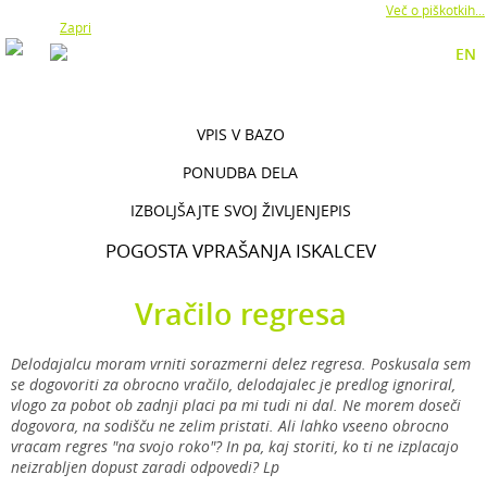
Z uporabo naše strani soglašate z namestitvijo piškotkov.
Več o piškotkih...
Zapri
EN
VPIS V BAZO
PONUDBA DELA
IZBOLJŠAJTE SVOJ ŽIVLJENJEPIS
POGOSTA VPRAŠANJA ISKALCEV
Vračilo regresa
Delodajalcu moram vrniti sorazmerni delez regresa. Poskusala sem
se dogovoriti za obrocno vračilo, delodajalec je predlog ignoriral,
vlogo za pobot ob zadnji placi pa mi tudi ni dal. Ne morem doseči
dogovora, na sodišču ne zelim pristati. Ali lahko vseeno obrocno
vracam regres "na svojo roko"? In pa, kaj storiti, ko ti ne izplacajo
neizrabljen dopust zaradi odpovedi? Lp