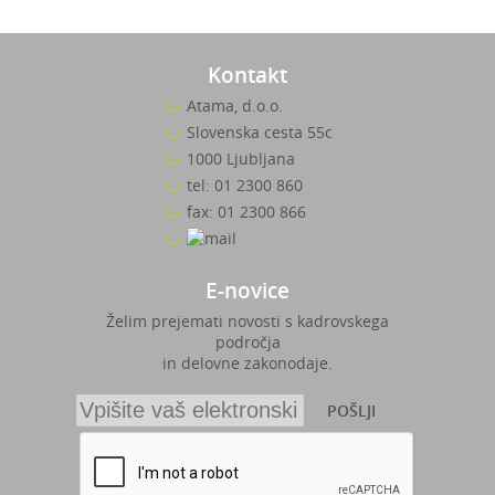
Kontakt
Atama, d.o.o.
Slovenska cesta 55c
1000 Ljubljana
tel: 01 2300 860
fax: 01 2300 866
E-novice
Želim prejemati novosti s kadrovskega
področja
in delovne zakonodaje.
POŠLJI