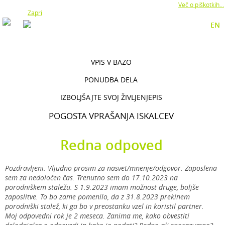
Z uporabo naše strani soglašate z namestitvijo piškotkov.
Več o piškotkih...
Zapri
EN
VPIS V BAZO
PONUDBA DELA
IZBOLJŠAJTE SVOJ ŽIVLJENJEPIS
POGOSTA VPRAŠANJA ISKALCEV
Redna odpoved
Pozdravljeni. Vljudno prosim za nasvet/mnenje/odgovor. Zaposlena
sem za nedoločen čas. Trenutno sem do 17.10.2023 na
porodniškem staležu. S 1.9.2023 imam možnost druge, boljše
zaposlitve. To bo zame pomenilo, da z 31.8.2023 prekinem
porodniški stalež, ki ga bo v preostanku vzel in koristil partner.
Moj odpovedni rok je 2 meseca. Zanima me, kako obvestiti