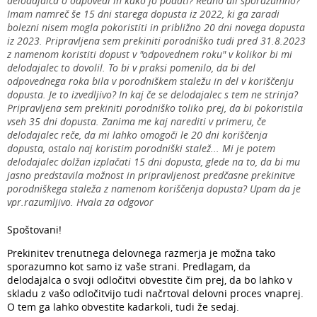
delodajalca o odpovedi in kako jo podati? Redno ali sporazumno?
Imam namreč še 15 dni starega dopusta iz 2022, ki ga zaradi
bolezni nisem mogla pokoristiti in približno 20 dni novega dopusta
iz 2023. Pripravljena sem prekiniti porodniško tudi pred 31.8.2023
z namenom koristiti dopust v "odpovednem roku" v kolikor bi mi
delodajalec to dovolil. To bi v praksi pomenilo, da bi del
odpovednega roka bila v porodniškem staležu in del v koriščenju
dopusta. Je to izvedljivo? In kaj če se delodajalec s tem ne strinja?
Pripravljena sem prekiniti porodniško toliko prej, da bi pokoristila
vseh 35 dni dopusta. Zanima me kaj narediti v primeru, če
delodajalec reče, da mi lahko omogoči le 20 dni koriščenja
dopusta, ostalo naj koristim porodniški stalež... Mi je potem
delodajalec dolžan izplačati 15 dni dopusta, glede na to, da bi mu
jasno predstavila možnost in pripravljenost predčasne prekinitve
porodniškega staleža z namenom koriščenja dopusta? Upam da je
vpr.razumljivo. Hvala za odgovor
Spoštovani!
Prekinitev trenutnega delovnega razmerja je možna tako
sporazumno kot samo iz vaše strani. Predlagam, da
delodajalca o svoji odločitvi obvestite čim prej, da bo lahko v
skladu z vašo odločitvijo tudi načrtoval delovni proces vnaprej.
O tem ga lahko obvestite kadarkoli, tudi že sedaj.