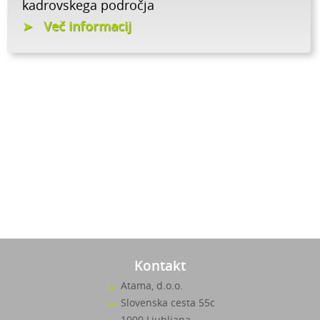
kadrovskega področja
Več informacij
Kontakt
Atama, d.o.o.
Slovenska cesta 55c
1000 Ljubljana