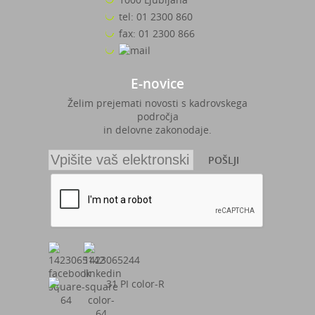
tel: 01 2300 860
fax: 01 2300 866
E-novice
Želim prejemati novosti s kadrovskega
področja
in delovne zakonodaje.
POŠLJI