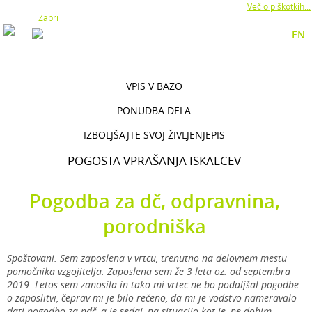
Z uporabo naše strani soglašate z namestitvijo piškotkov.
Več o piškotkih...
Zapri
EN
VPIS V BAZO
PONUDBA DELA
IZBOLJŠAJTE SVOJ ŽIVLJENJEPIS
POGOSTA VPRAŠANJA ISKALCEV
Pogodba za dč, odpravnina,
porodniška
Spoštovani. Sem zaposlena v vrtcu, trenutno na delovnem mestu
pomočnika vzgojitelja. Zaposlena sem že 3 leta oz. od septembra
2019. Letos sem zanosila in tako mi vrtec ne bo podaljšal pogodbe
o zaposlitvi, čeprav mi je bilo rečeno, da mi je vodstvo nameravalo
dati pogodbo za ndč, a je sedaj, na situacijo kot je, ne dobim.