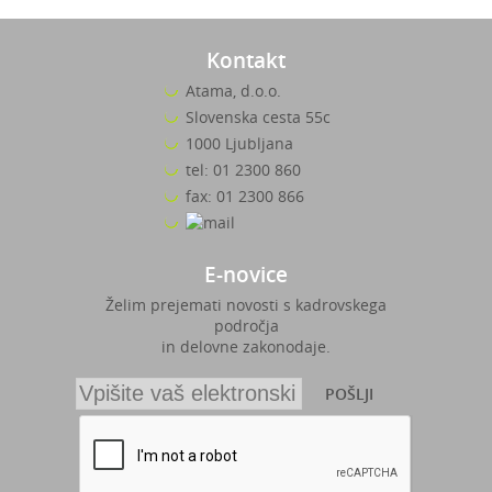
Kontakt
Atama, d.o.o.
Slovenska cesta 55c
1000 Ljubljana
tel: 01 2300 860
fax: 01 2300 866
E-novice
Želim prejemati novosti s kadrovskega
področja
in delovne zakonodaje.
POŠLJI