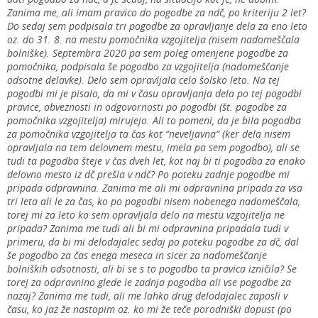
Zanima me, ali imam pravico do pogodbe za ndč, po kriteriju 2 let?
Do sedaj sem podpisala tri pogodbe za opravljanje dela za eno leto
oz. do 31. 8. na mestu pomočnika vzgojitelja (nisem nadomeščala
bolniške). Septembra 2020 pa sem poleg omenjene pogodbe za
pomočnika, podpisala še pogodbo za vzgojitelja (nadomeščanje
odsotne delavke). Delo sem opravljala celo šolsko leto. Na tej
pogodbi mi je pisalo, da mi v času opravljanja dela po tej pogodbi
pravice, obveznosti in odgovornosti po pogodbi (št. pogodbe za
pomočnika vzgojitelja) mirujejo. Ali to pomeni, da je bila pogodba
za pomočnika vzgojitelja ta čas kot “neveljavna“ (ker dela nisem
opravljala na tem delovnem mestu, imela pa sem pogodbo), ali se
tudi ta pogodba šteje v čas dveh let, kot naj bi ti pogodba za enako
delovno mesto iz dč prešla v ndč? Po poteku zadnje pogodbe mi
pripada odpravnina. Zanima me ali mi odpravnina pripada za vsa
tri leta ali le za čas, ko po pogodbi nisem nobenega nadomeščala,
torej mi za leto ko sem opravljala delo na mestu vzgojitelja ne
pripada? Zanima me tudi ali bi mi odpravnina pripadala tudi v
primeru, da bi mi delodajalec sedaj po poteku pogodbe za dč, dal
še pogodbo za čas enega meseca in sicer za nadomeščanje
bolniških odsotnosti, ali bi se s to pogodbo ta pravica izničila? Se
torej za odpravnino glede le zadnja pogodba ali vse pogodbe za
nazaj? Zanima me tudi, ali me lahko drug delodajalec zaposli v
času, ko jaz že nastopim oz. ko mi že teče porodniški dopust (po