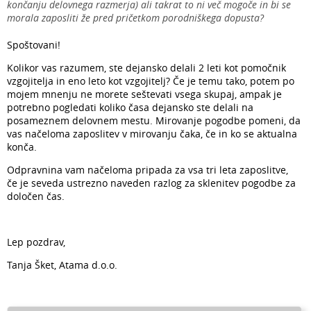
končanju delovnega razmerja) ali takrat to ni več mogoče in bi se
morala zaposliti že pred pričetkom porodniškega dopusta?
Spoštovani!
Kolikor vas razumem, ste dejansko delali 2 leti kot pomočnik
vzgojitelja in eno leto kot vzgojitelj? Če je temu tako, potem po
mojem mnenju ne morete seštevati vsega skupaj, ampak je
potrebno pogledati koliko časa dejansko ste delali na
posameznem delovnem mestu. Mirovanje pogodbe pomeni, da
vas načeloma zaposlitev v mirovanju čaka, če in ko se aktualna
konča.
Odpravnina vam načeloma pripada za vsa tri leta zaposlitve,
če je seveda ustrezno naveden razlog za sklenitev pogodbe za
določen čas.
Lep pozdrav,
Tanja Šket, Atama d.o.o.