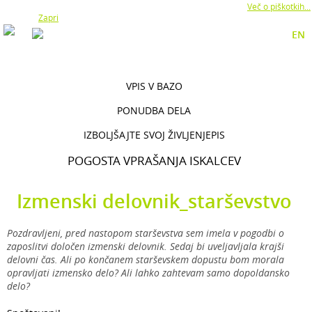
Z uporabo naše strani soglašate z namestitvijo piškotkov.
Več o piškotkih...
Zapri
EN
VPIS V BAZO
PONUDBA DELA
IZBOLJŠAJTE SVOJ ŽIVLJENJEPIS
POGOSTA VPRAŠANJA ISKALCEV
Izmenski delovnik_starševstvo
Pozdravljeni, pred nastopom starševstva sem imela v pogodbi o
zaposlitvi določen izmenski delovnik. Sedaj bi uveljavljala krajši
delovni čas. Ali po končanem starševskem dopustu bom morala
opravljati izmensko delo? Ali lahko zahtevam samo dopoldansko
delo?