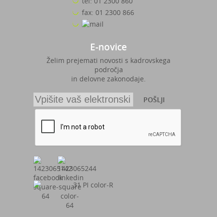
tel: 01 2300 860
fax: 01 2300 866
E-novice
Želim prejemati novosti s kadrovskega
področja
in delovne zakonodaje.
POŠLJI