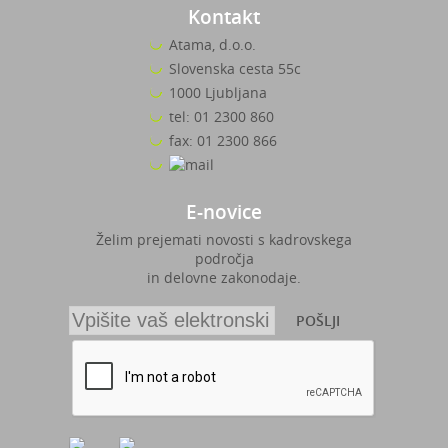
Kontakt
Atama, d.o.o.
Slovenska cesta 55c
1000 Ljubljana
tel: 01 2300 860
fax: 01 2300 866
E-novice
Želim prejemati novosti s kadrovskega
področja
in delovne zakonodaje.
POŠLJI