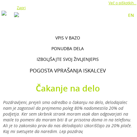
Z uporabo naše strani soglašate z namestitvijo piškotkov.
Več o piškotkih...
Zapri
EN
VPIS V BAZO
PONUDBA DELA
IZBOLJŠAJTE SVOJ ŽIVLJENJEPIS
POGOSTA VPRAŠANJA ISKALCEV
Čakanje na delo
Pozdravljeni, prejeli smo odredbo o čakanju na delo, delodajalec
nam je zagotovil da prejmemo poleg 80% nadomestila 20% od
podjetja. Ker sem skrbnik strank moram vsak dan odgovarjati na
maile to pomeni da moram biti 8 ur prisotna doma in na telefonu.
Ali je to zakonsko prav da nas delodajalci izkoriščajo za 20% plače.
Kaj mi svetujete da naredim. Lep pozdrav,