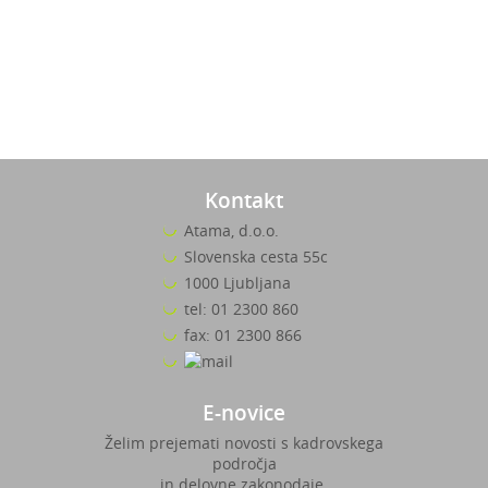
Kontakt
Atama, d.o.o.
Slovenska cesta 55c
1000 Ljubljana
tel: 01 2300 860
fax: 01 2300 866
E-novice
Želim prejemati novosti s kadrovskega
področja
in delovne zakonodaje.