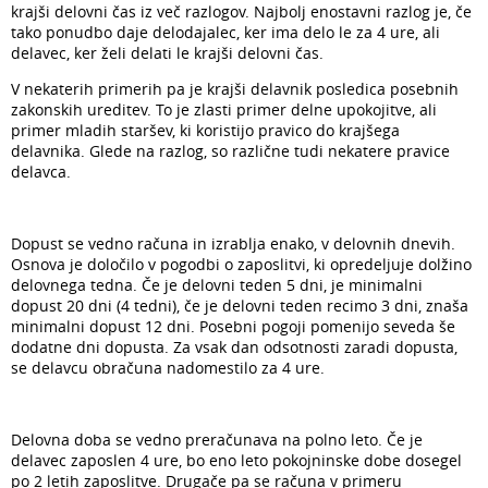
krajši delovni čas iz več razlogov. Najbolj enostavni razlog je, če
tako ponudbo daje delodajalec, ker ima delo le za 4 ure, ali
delavec, ker želi delati le krajši delovni čas.
V nekaterih primerih pa je krajši delavnik posledica posebnih
zakonskih ureditev. To je zlasti primer delne upokojitve, ali
primer mladih staršev, ki koristijo pravico do krajšega
delavnika. Glede na razlog, so različne tudi nekatere pravice
delavca.
Dopust se vedno računa in izrablja enako, v delovnih dnevih.
Osnova je določilo v pogodbi o zaposlitvi, ki opredeljuje dolžino
delovnega tedna. Če je delovni teden 5 dni, je minimalni
dopust 20 dni (4 tedni), če je delovni teden recimo 3 dni, znaša
minimalni dopust 12 dni. Posebni pogoji pomenijo seveda še
dodatne dni dopusta. Za vsak dan odsotnosti zaradi dopusta,
se delavcu obračuna nadomestilo za 4 ure.
Delovna doba se vedno preračunava na polno leto. Če je
delavec zaposlen 4 ure, bo eno leto pokojninske dobe dosegel
po 2 letih zaposlitve. Drugače pa se računa v primeru