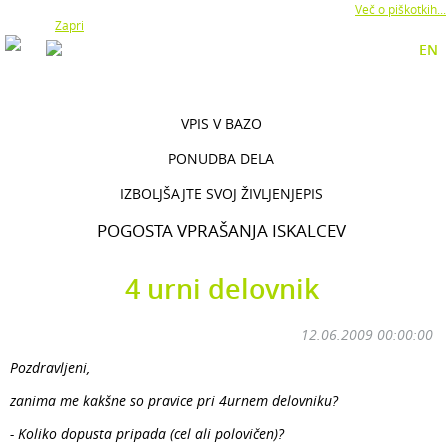
Z uporabo naše strani soglašate z namestitvijo piškotkov.
Več o piškotkih...
Zapri
EN
VPIS V BAZO
PONUDBA DELA
IZBOLJŠAJTE SVOJ ŽIVLJENJEPIS
POGOSTA VPRAŠANJA ISKALCEV
4 urni delovnik
12.06.2009 00:00:00
Pozdravljeni,
zanima me kakšne so pravice pri 4urnem delovniku?
- Koliko dopusta pripada (cel ali polovičen)?