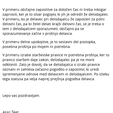
V primeru običajne zaposlitve za določen čas ni treba nikogar
zaprositi, ker je to stvar pogojev, ki jih je odredil že delodajalec.
V primeru, ko je delavec pri delodajalcu že zaposlen za polni
delovni čas, pa bi želel delati krajši delovni čas, se je treba o
tem z delodajalcem sporazumeti, običajno pa se
sporazumevanje začne s prošnjo delavca.
V primeru delne upokojitve, je to sestavni del postopka,
posebna prošnja po mojem ni potrebna.
V primeru izrabe starševske pravice ni potrebna prošnja, ker to
pravico staršem daje zakon, delodajalec pa je ne more
odkloniti. Zato je dovolj, da se delodajalca o izrabi pravice
seznani in zahteva začasno pogodbo o zaposlitvi, ki uredi
spremenjene odnose med delavcem in delodajalcem. Po izteku
tega statusa pa velja naprej prejšnja pogodba delavca.
Lepo vas pozdravljam.
Alojz Šket