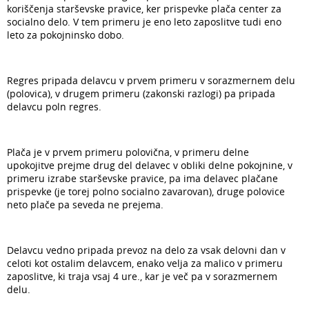
koriščenja starševske pravice, ker prispevke plača center za
socialno delo. V tem primeru je eno leto zaposlitve tudi eno
leto za pokojninsko dobo.
Regres pripada delavcu v prvem primeru v sorazmernem delu
(polovica), v drugem primeru (zakonski razlogi) pa pripada
delavcu poln regres.
Plača je v prvem primeru polovična, v primeru delne
upokojitve prejme drug del delavec v obliki delne pokojnine, v
primeru izrabe starševske pravice, pa ima delavec plačane
prispevke (je torej polno socialno zavarovan), druge polovice
neto plače pa seveda ne prejema.
Delavcu vedno pripada prevoz na delo za vsak delovni dan v
celoti kot ostalim delavcem, enako velja za malico v primeru
zaposlitve, ki traja vsaj 4 ure., kar je več pa v sorazmernem
delu.