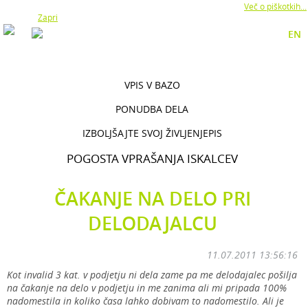
Z uporabo naše strani soglašate z namestitvijo piškotkov.
Več o piškotkih...
Zapri
EN
VPIS V BAZO
PONUDBA DELA
IZBOLJŠAJTE SVOJ ŽIVLJENJEPIS
POGOSTA VPRAŠANJA ISKALCEV
ČAKANJE NA DELO PRI
DELODAJALCU
11.07.2011 13:56:16
Kot invalid 3 kat. v podjetju ni dela zame pa me delodajalec pošilja
na čakanje na delo v podjetju in me zanima ali mi pripada 100%
nadomestila in koliko časa lahko dobivam to nadomestilo. Ali je