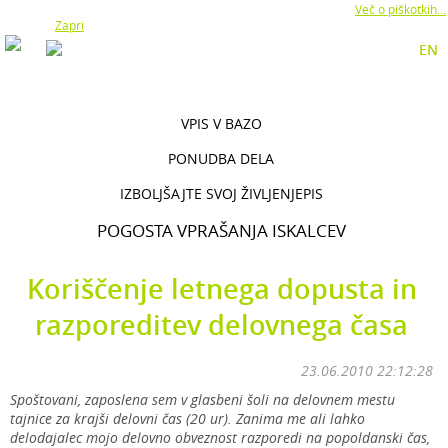
Z uporabo naše strani soglašate z namestitvijo piškotkov.
Več o piškotkih...
Zapri
EN
VPIS V BAZO
PONUDBA DELA
IZBOLJŠAJTE SVOJ ŽIVLJENJEPIS
POGOSTA VPRAŠANJA ISKALCEV
Koriščenje letnega dopusta in
razporeditev delovnega časa
23.06.2010 22:12:28
Spoštovani, zaposlena sem v glasbeni šoli na delovnem mestu
tajnice za krajši delovni čas (20 ur). Zanima me ali lahko
delodajalec mojo delovno obveznost razporedi na popoldanski čas,