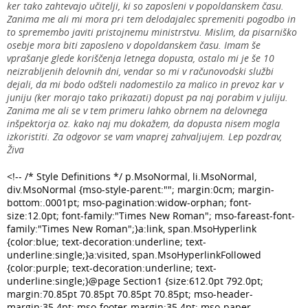
ker tako zahtevajo učitelji, ki so zaposleni v popoldanskem času.
Zanima me ali mi mora pri tem delodajalec spremeniti pogodbo in
to spremembo javiti pristojnemu ministrstvu. Mislim, da pisarniško
osebje mora biti zaposleno v dopoldanskem času. Imam še
vprašanje glede koriščenja letnega dopusta, ostalo mi je še 10
neizrabljenih delovnih dni, vendar so mi v računovodski službi
dejali, da mi bodo odšteli nadomestilo za malico in prevoz kar v
juniju (ker morajo tako prikazati) dopust pa naj porabim v juliju.
Zanima me ali se v tem primeru lahko obrnem na delovnega
inšpektorja oz. kako naj mu dokažem, da dopusta nisem mogla
izkoristiti. Za odgovor se vam vnaprej zahvaljujem. Lep pozdrav,
Živa
<!-- /* Style Definitions */ p.MsoNormal, li.MsoNormal,
div.MsoNormal {mso-style-parent:""; margin:0cm; margin-
bottom:.0001pt; mso-pagination:widow-orphan; font-
size:12.0pt; font-family:"Times New Roman"; mso-fareast-font-
family:"Times New Roman";}a:link, span.MsoHyperlink
{color:blue; text-decoration:underline; text-
underline:single;}a:visited, span.MsoHyperlinkFollowed
{color:purple; text-decoration:underline; text-
underline:single;}@page Section1 {size:612.0pt 792.0pt;
margin:70.85pt 70.85pt 70.85pt 70.85pt; mso-header-
margin:35.4pt; mso-footer-margin:35.4pt; mso-paper-