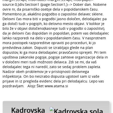
source:0;}div.Section1 {page:Section1;}--> Dober dan. Nobene
ovire ni, da pisarniško osebje dela v popoldanskem času.
Pomembno je, akakšno pogodbo o zaposlitvi delavec sklene.
Delovni čas mora biti v pogodbi jasno določen, delodajalec pa
ga določi tudi v pogojih, ko delovno mesto objavi. V kolikor je
bilo že v objavi določeno(kasneje tudi v pogodbi o zaposlitvi),
da je delovni čas dopoldan in popoldan, potem vas delodajalec
lahko razporedi na delo v popoldanskem času. V nasprotnem
mora postopek razporeditve opraviti po proceduri, ki jo
predvideva zakon. Dopusti se izrabljajo glede na plan
dopustov, ki ga mora delodajalec pravočasno sprejeti. Pri tem
upošteva zakonske pogoje, pogoje zahteve organizacije dela in
v določeni meri tudi možnosti delavca. Zdi se mi, da vaš
delodajalec tega ni naredil, zato se sedaj problem zapleta.
Nadzor obeh problemov je v pristojnosti delovnega
inšpektorja. On bo neizrabo dopusta ugotovil sam iz vaše
prijave in iz pregleda evidenc dela pri delodajalcu. Lepo vas
pozdravljam. Alojz Šket www.atama.si
Kadrovska