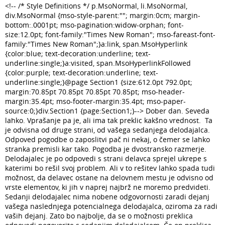
<!-- /* Style Definitions */ p.MsoNormal, li.MsoNormal,
div.MsoNormal {mso-style-parent:""; margin:0cm; margin-
bottom:.0001pt; mso-pagination:widow-orphan; font-
size:12.0pt; font-family:"Times New Roman"; mso-fareast-font-
family:"Times New Roman";}a:link, span.MsoHyperlink
{color:blue; text-decoration:underline; text-
underline:single;}a:visited, span.MsoHyperlinkFollowed
{color:purple; text-decoration:underline; text-
underline:single;}@page Section1 {size:612.0pt 792.0pt;
margin:70.85pt 70.85pt 70.85pt 70.85pt; mso-header-
margin:35.4pt; mso-footer-margin:35.4pt; mso-paper-
source:0;}div.Section1 {page:Section1;}--> Dober dan. Seveda
lahko. Vprašanje pa je, ali ima tak preklic kakšno vrednost. Ta
je odvisna od druge strani, od vašega sedanjega delodajalca.
Odpoved pogodbe o zaposlitvi pač ni nekaj, o čemer se lahko
stranka premisli kar tako. Pogodba je dvostransko razmerje.
Delodajalec je po odpovedi s strani delavca sprejel ukrepe s
katerimi bo rešil svoj problem. Ali v to rešitev lahko spada tudi
možnost, da delavec ostane na delovnem mestu je odvisno od
vrste elementov, ki jih v naprej najbrž ne moremo predvideti.
Sedanji delodajalec nima nobene odgovornosti zaradi dejanj
vašega naslednjega potencialnega delodajalca, oziroma za radi
vaših dejanj. Zato bo najbolje, da se o možnosti preklica