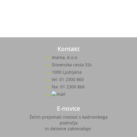
Kontakt
Atama, d.o.o.
Slovenska cesta 55c
1000 Ljubljana
tel: 01 2300 860
fax: 01 2300 866
E-novice
Želim prejemati novosti s kadrovskega
področja
in delovne zakonodaje.