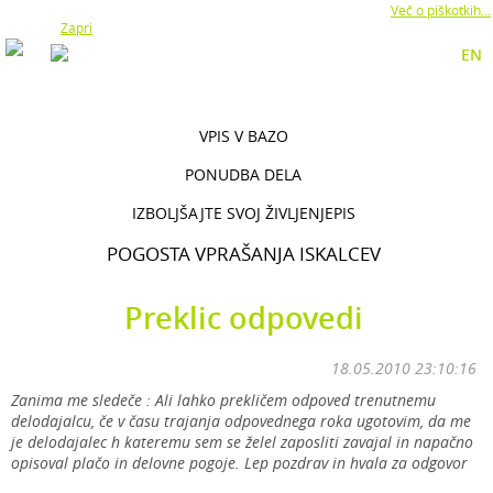
Z uporabo naše strani soglašate z namestitvijo piškotkov.
Več o piškotkih...
Zapri
EN
VPIS V BAZO
PONUDBA DELA
IZBOLJŠAJTE SVOJ ŽIVLJENJEPIS
POGOSTA VPRAŠANJA ISKALCEV
Preklic odpovedi
18.05.2010 23:10:16
Zanima me sledeče : Ali lahko prekličem odpoved trenutnemu
delodajalcu, če v času trajanja odpovednega roka ugotovim, da me
je delodajalec h kateremu sem se želel zaposliti zavajal in napačno
opisoval plačo in delovne pogoje. Lep pozdrav in hvala za odgovor