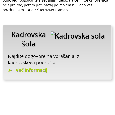
odpovedi pogovorite s sedanjim delodajalcem. Če on preklica
ne sprejme, potem poti nazaj po mojem ni. Lepo vas
pozdravljam. Alojz Šket www.atama.si
Kadrovska
šola
Najdite odgovore na vprašanja iz
kadrovskega področja
Več informacij