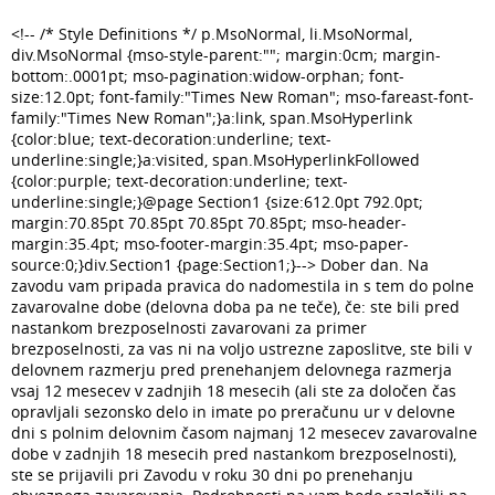
<!-- /* Style Definitions */ p.MsoNormal, li.MsoNormal,
div.MsoNormal {mso-style-parent:""; margin:0cm; margin-
bottom:.0001pt; mso-pagination:widow-orphan; font-
size:12.0pt; font-family:"Times New Roman"; mso-fareast-font-
family:"Times New Roman";}a:link, span.MsoHyperlink
{color:blue; text-decoration:underline; text-
underline:single;}a:visited, span.MsoHyperlinkFollowed
{color:purple; text-decoration:underline; text-
underline:single;}@page Section1 {size:612.0pt 792.0pt;
margin:70.85pt 70.85pt 70.85pt 70.85pt; mso-header-
margin:35.4pt; mso-footer-margin:35.4pt; mso-paper-
source:0;}div.Section1 {page:Section1;}--> Dober dan. Na
zavodu vam pripada pravica do nadomestila in s tem do polne
zavarovalne dobe (delovna doba pa ne teče), če: ste bili pred
nastankom brezposelnosti zavarovani za primer
brezposelnosti, za vas ni na voljo ustrezne zaposlitve, ste bili v
delovnem razmerju pred prenehanjem delovnega razmerja
vsaj 12 mesecev v zadnjih 18 mesecih (ali ste za določen čas
opravljali sezonsko delo in imate po preračunu ur v delovne
dni s polnim delovnim časom najmanj 12 mesecev zavarovalne
dobe v zadnjih 18 mesecih pred nastankom brezposelnosti),
ste se prijavili pri Zavodu v roku 30 dni po prenehanju