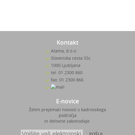
Kontakt
Atama, d.o.o.
Slovenska cesta 55c
1000 Ljubljana
tel: 01 2300 860
fax: 01 2300 866
E-novice
Želim prejemati novosti s kadrovskega
področja
in delovne zakonodaje.
POŠLJI