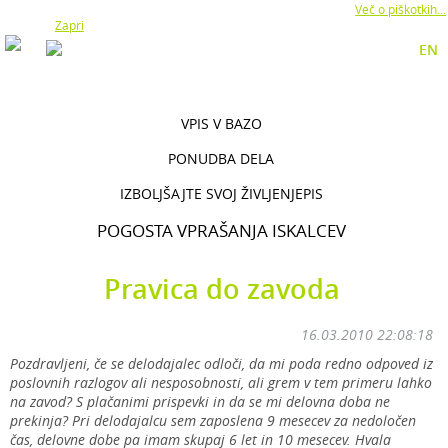
Z uporabo naše strani soglašate z namestitvijo piškotkov.
Več o piškotkih...
Zapri
EN
VPIS V BAZO
PONUDBA DELA
IZBOLJŠAJTE SVOJ ŽIVLJENJEPIS
POGOSTA VPRAŠANJA ISKALCEV
Pravica do zavoda
16.03.2010 22:08:18
Pozdravljeni, če se delodajalec odloči, da mi poda redno odpoved iz
poslovnih razlogov ali nesposobnosti, ali grem v tem primeru lahko
na zavod? S plačanimi prispevki in da se mi delovna doba ne
prekinja? Pri delodajalcu sem zaposlena 9 mesecev za nedoločen
čas, delovne dobe pa imam skupaj 6 let in 10 mesecev. Hvala