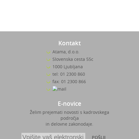
Kontakt
Atama, d.o.o.
Slovenska cesta 55c
1000 Ljubljana
tel: 01 2300 860
fax: 01 2300 866
E-novice
Želim prejemati novosti s kadrovskega
področja
in delovne zakonodaje.
POŠLJI