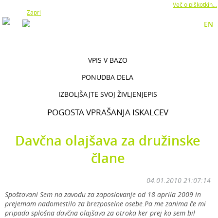
Z uporabo naše strani soglašate z namestitvijo piškotkov.
Več o piškotkih...
Zapri
EN
VPIS V BAZO
PONUDBA DELA
IZBOLJŠAJTE SVOJ ŽIVLJENJEPIS
POGOSTA VPRAŠANJA ISKALCEV
Davčna olajšava za družinske
člane
04.01.2010 21:07:14
Spoštovani Sem na zavodu za zaposlovanje od 18 aprila 2009 in
prejemam nadomestilo za brezposelne osebe.Pa me zanima če mi
pripada splošna davčna olajšava za otroka ker prej ko sem bil