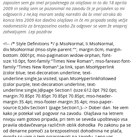
zaposlen sem ga imel prijavlenega za olajšavo in to do 18.aprila
2009 in sedaj sem se pozanimal na zavodu če je prijavlen so mi
odgovorili z ne,kaj moram sedaj narediti da bi imel otroka do
konca leta 2009 kot davčno olajšavo in če mi pripada sedaj večje
nadomestilo za brezposelno osebo.Za odgovor se vam že vnaprej
zahvaljujem. Lep pozdrav
<!-- /* Style Definitions */ p.MsoNormal, li.MsoNormal,
div.MsoNormal {mso-style-parent:""; margin:0cm; margin-
bottom:.0001pt; mso-pagination:widow-orphan; font-
size:10.0pt; font-family:"Times New Roman"; mso-fareast-font-
family:"Times New Roman";}a:link, span.MsoHyperlink
{color:blue; text-decoration:underline; text-
underline:single;}a:visited, span.MsoHyperlinkFollowed
{color:purple; text-decoration:underline; text-
underline:single;}@page Section1 {size:612.0pt 792.0pt;
margin:70.85pt 70.85pt 70.85pt 70.85pt; mso-header-
margin:35.4pt; mso-footer-margin:35.4pt; mso-paper-
source:0;}div.Section1 {page:Section1;}--> Dober dan. Ne vem
kako je potekal vaš pogovor na zavodu. Olajšava na letnem
nivoju vam gotovo pripada, pri tem se seveda upoštevajo vsa
pravila obdavčevanja različnih oblik dohodka Po zakonu pa se
od denarne pomoči za brezposelnost dohodnina ne plača,
morda so vam o tem pojasnjevali na zavodu. Lepo vas