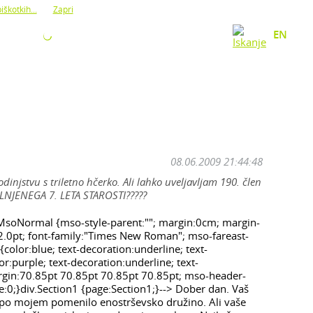
iškotkih...
Zapri
O NAS
KONTAKT
EN
08.06.2009 21:44:48
injstvu s triletno hčerko. Ali lahko uveljavljam 190. člen
JENEGA 7. LETA STAROSTI?????
v.MsoNormal {mso-style-parent:""; margin:0cm; margin-
2.0pt; font-family:"Times New Roman"; mso-fareast-
olor:blue; text-decoration:underline; text-
r:purple; text-decoration:underline; text-
argin:70.85pt 70.85pt 70.85pt 70.85pt; mso-header-
0;}div.Section1 {page:Section1;}--> Dober dan. Vaš
bi po mojem pomenilo enostrševsko družino. Ali vaše