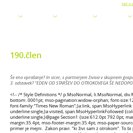
Z uporabo naše strani soglašate z namestitvijo piškotkov.
Več o p
ODJETJA
ZA ISKALCE
ZA ŠTUDENTE
AKTUALNO
190.člen
Še eno vprašanje? In sicer, s partnerjem živiva v skupnem gospod
3. odstavek? "EDEN OD STARŠEV DO OTROKOVEGA ŠE NEDOPOLN
<!-- /* Style Definitions */ p.MsoNormal, li.MsoNormal, di
bottom:.0001pt; mso-pagination:widow-orphan; font-size:1
font-family:"Times New Roman";}a:link, span.MsoHyperlink {c
underline:single;}a:visited, span.MsoHyperlinkFollowed {colo
underline:single;}@page Section1 {size:612.0pt 792.0pt; m
margin:35.4pt; mso-footer-margin:35.4pt; mso-paper-source:
primer je mejni. Zakon pravi: "ki živi sam z otrokom". To 