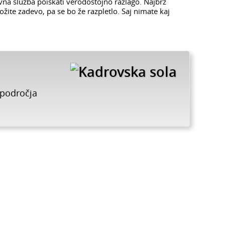
vna služba poiskati verodostojno razlago. Najbrž
žite zadevo, pa se bo že razpletlo. Saj nimate kaj
 področja