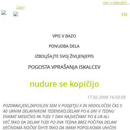
Z uporabo naše strani soglašate z namestitvijo piškotkov.
Več o piškotkih...
Zapri
EN
VPIS V BAZO
PONUDBA DELA
IZBOLJŠAJTE SVOJ ŽIVLJENJEPIS
POGOSTA VPRAŠANJA ISKALCEV
nudure se kopičijo
17.02.2009 16:03:09
POZDRAVLJENI,ZAPOSLEN SEM V PODJETJU X ZA NEDOLOČEN ČAS S
40 URNIM DELAVNIKOM TEDENSKO.DELAM PO 6 DNI V TEDNU
ENKRAT MESEČNO PA TUDI 7 DAN NAJVEČKRAT PO 8 UR ALI
VEČ.TAKO DA DELAM TUDI PO DVA TEDNA BREZ POČITKA.DELAM
VEČINOMA NOČNE ŠIHTE.TAKO DA IMAM POPOLNOMA UNIČEN