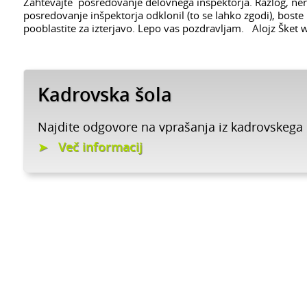
Zahtevajte posredovanje delovnega inšpektorja. Razlog, ner
posredovanje inšpektorja odklonil (to se lahko zgodi), boste 
pooblastite za izterjavo. Lepo vas pozdravljam. Alojz Šket
Kadrovska šola
Najdite odgovore na vprašanja iz kadrovskega
Več informacij