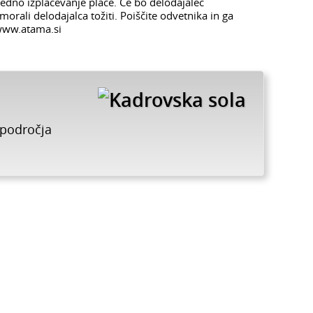
edno izplačevanje plače. Če bo delodajalec
morali delodajalca tožiti. Poiščite odvetnika in ga
 www.atama.si
 področja