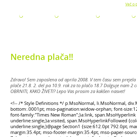
Z uporabo naše strani soglašate z namestitvijo piškotkov.
Več o p
ODJETJA
ZA ISKALCE
ZA ŠTUDENTE
AKTUALNO
Neredna plača!!
Zdravo! Sem zaposlena od aprila 2008. V tem času sem prejela 3 
plače 21.8. 2. del pa 10.9. rok za to plačo 18.7 Dolguje nam 2 
OBRNITI, KAKO ŽIVETI? Lepo Vas prosim za kakšen nasvet!
<!-- /* Style Definitions */ p.MsoNormal, li.MsoNormal, di
bottom:.0001pt; mso-pagination:widow-orphan; font-size:1
font-family:"Times New Roman";}a:link, span.MsoHyperlink {c
underline:single;}a:visited, span.MsoHyperlinkFollowed {colo
underline:single;}@page Section1 {size:612.0pt 792.0pt; m
margin:35.4pt; mso-footer-margin:35.4pt; mso-paper-source: