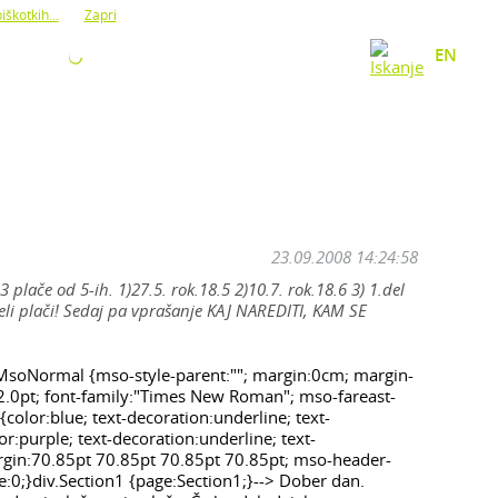
iškotkih...
Zapri
O NAS
KONTAKT
EN
23.09.2008 14:24:58
plače od 5-ih. 1)27.5. rok.18.5 2)10.7. rok.18.6 3) 1.del
celi plači! Sedaj pa vprašanje KAJ NAREDITI, KAM SE
v.MsoNormal {mso-style-parent:""; margin:0cm; margin-
2.0pt; font-family:"Times New Roman"; mso-fareast-
olor:blue; text-decoration:underline; text-
r:purple; text-decoration:underline; text-
argin:70.85pt 70.85pt 70.85pt 70.85pt; mso-header-
0;}div.Section1 {page:Section1;}--> Dober dan.