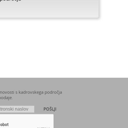
 novosti s kadrovskega področja
nodaje.
POŠLJI