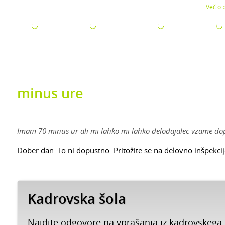
Z uporabo naše strani soglašate z namestitvijo piškotkov.
Več o p
ODJETJA
ZA ISKALCE
ZA ŠTUDENTE
AKTUALNO
minus ure
Imam 70 minus ur ali mi lahko mi lahko delodajalec vzame dop
Dober dan. To ni dopustno. Pritožite se na delovno inšpekci
Kadrovska šola
Najdite odgovore na vprašanja iz kadrovskega