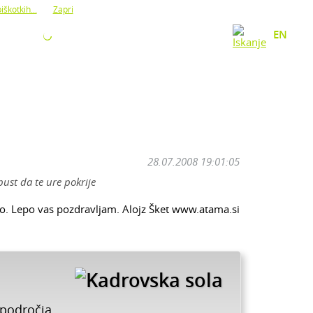
iškotkih...
Zapri
O NAS
KONTAKT
EN
28.07.2008 19:01:05
ust da te ure pokrije
jo. Lepo vas pozdravljam. Alojz Šket www.atama.si
 področja