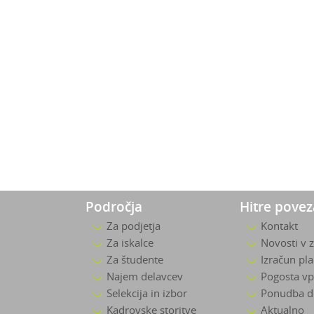
Področja
Hitre pove
Za podjetja
Kontakt
Za iskalce
Novosti v 
Za študente
Izračun pl
Najem delavcev
Pogosta vp
Selekcija in izbor
Ponudba d
Kadrovske storitve
Aktualno