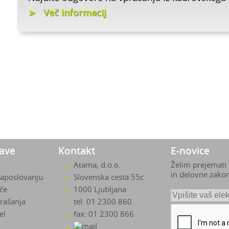
Več informacij
zave
Kontakt
E-novice
Atama, d.o.o.
Želim prejemati
in delovne zako
zaposlovanju
Slovenska cesta 55c
ače
1000 Ljubljana
rašanja
tel: 01 2300 860
el
fax: 01 2300 866