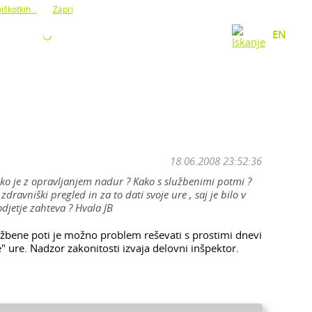
iškotkih...
Zapri
O NAS
KONTAKT
EN
18.06.2008 23:52:36
ako je z opravljanjem nadur ? Kako s službenimi potmi ?
dravniški pregled in za to dati svoje ure , saj je bilo v
djetje zahteva ? Hvala JB
žbene poti je možno problem reševati s prostimi dnevi
" ure. Nadzor zakonitosti izvaja delovni inšpektor.