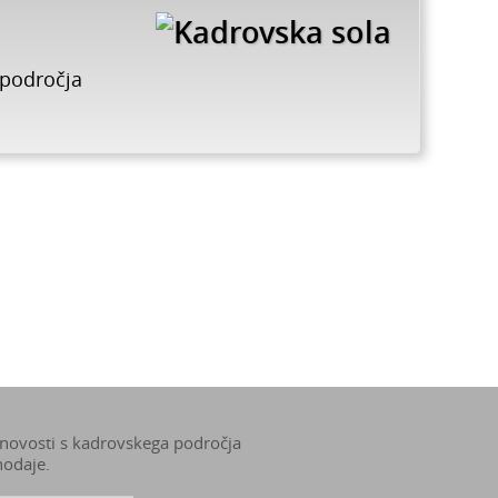
 področja
 novosti s kadrovskega področja
nodaje.