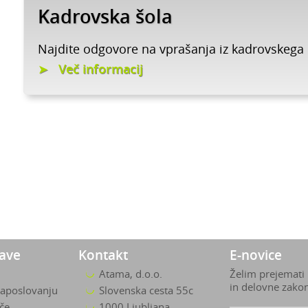
Kadrovska šola
Najdite odgovore na vprašanja iz kadrovskega
Več informacij
zave
Kontakt
E-novice
Atama, d.o.o.
Želim prejemati
in delovne zako
zaposlovanju
Slovenska cesta 55c
ače
1000 Ljubljana