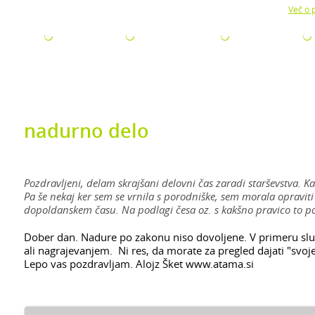
Z uporabo naše strani soglašate z namestitvijo piškotkov.
Več o p
ODJETJA
ZA ISKALCE
ZA ŠTUDENTE
AKTUALNO
nadurno delo
Pozdravljeni, delam skrajšani delovni čas zaradi starševstva. K
Pa še nekaj ker sem se vrnila s porodniške, sem morala opraviti z
dopoldanskem času. Na podlagi česa oz. s kakšno pravico to po
Dober dan. Nadure po zakonu niso dovoljene. V primeru slu
ali nagrajevanjem. Ni res, da morate za pregled dajati "svoje
Lepo vas pozdravljam. Alojz Šket www.atama.si