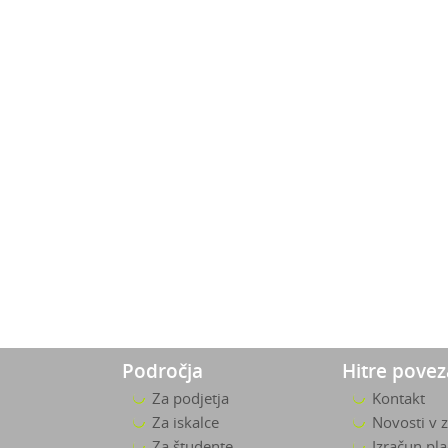
Področja
Hitre pove
Za podjetja
Kontakt
Za iskalce
Novosti v 
Za študente
Izračun pl