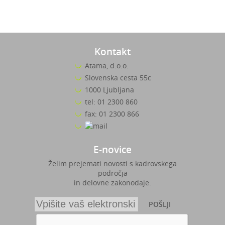
Kontakt
Atama, d.o.o.
Slovenska cesta 55c
1000 Ljubljana
tel: 01 2300 860
fax: 01 2300 866
E-novice
Želim prejemati novosti s kadrovskega
področja
in delovne zakonodaje.
POŠLJI