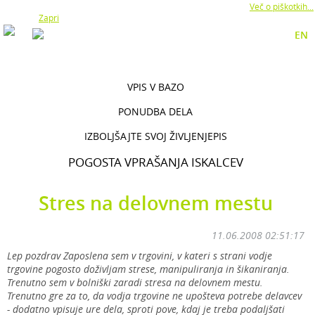
Z uporabo naše strani soglašate z namestitvijo piškotkov.
Več o piškotkih...
Zapri
EN
VPIS V BAZO
PONUDBA DELA
IZBOLJŠAJTE SVOJ ŽIVLJENJEPIS
POGOSTA VPRAŠANJA ISKALCEV
Stres na delovnem mestu
11.06.2008 02:51:17
Lep pozdrav Zaposlena sem v trgovini, v kateri s strani vodje
trgovine pogosto doživljam strese, manipuliranja in šikaniranja.
Trenutno sem v bolniški zaradi stresa na delovnem mestu.
Trenutno gre za to, da vodja trgovine ne upošteva potrebe delavcev
- dodatno vpisuje ure dela, sproti pove, kdaj je treba podaljšati