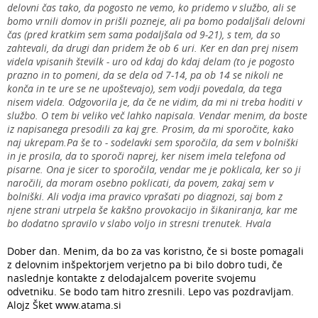
delovni čas tako, da pogosto ne vemo, ko pridemo v službo, ali se
bomo vrnili domov in prišli pozneje, ali pa bomo podaljšali delovni
čas (pred kratkim sem sama podaljšala od 9-21), s tem, da so
zahtevali, da drugi dan pridem že ob 6 uri. Ker en dan prej nisem
videla vpisanih številk - uro od kdaj do kdaj delam (to je pogosto
prazno in to pomeni, da se dela od 7-14, pa ob 14 se nikoli ne
konča in te ure se ne upoštevajo), sem vodji povedala, da tega
nisem videla. Odgovorila je, da če ne vidim, da mi ni treba hoditi v
službo. O tem bi veliko več lahko napisala. Vendar menim, da boste
iz napisanega presodili za kaj gre. Prosim, da mi sporočite, kako
naj ukrepam.Pa še to - sodelavki sem sporočila, da sem v bolniški
in je prosila, da to sporoči naprej, ker nisem imela telefona od
pisarne. Ona je sicer to sporočila, vendar me je poklicala, ker so ji
naročili, da moram osebno poklicati, da povem, zakaj sem v
bolniški. Ali vodja ima pravico vprašati po diagnozi, saj bom z
njene strani utrpela še kakšno provokacijo in šikaniranja, kar me
bo dodatno spravilo v slabo voljo in stresni trenutek. Hvala
Dober dan. Menim, da bo za vas koristno, če si boste pomagali
z delovnim inšpektorjem verjetno pa bi bilo dobro tudi, če
naslednje kontakte z delodajalcem poverite svojemu
odvetniku. Se bodo tam hitro zresnili. Lepo vas pozdravljam.
Alojz Šket www.atama.si