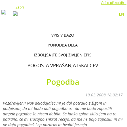
Z uporabo naše strani soglašate z namestitvijo piškotkov.
Več o piškotkih...
Zapri
EN
VPIS V BAZO
PONUDBA DELA
IZBOLJŠAJTE SVOJ ŽIVLJENJEPIS
POGOSTA VPRAŠANJA ISKALCEV
Pogodba
19.03.2008 18:02:17
Pozdravljeni! Nov delodajalec mi je dal potrdilo z žigom in
podpisom, da mi bodo dali pogodbo oz. da me bodo zaposlili,
ampak pogodbe še nisem dobila. Se lahko sploh sklicujem na to
potrdilo, če mi slučajno enkrat rečejo, da me ne bojo zaposlili in mi
ne dajo pogodbe? Lep pozdrav in hvala! Jerneja