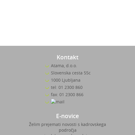
Kontakt
Atama, d.o.o.
Slovenska cesta 55c
1000 Ljubljana
tel: 01 2300 860
fax: 01 2300 866
E-novice
Želim prejemati novosti s kadrovskega
področja