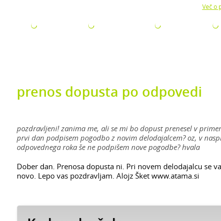
Z uporabo naše strani soglašate z namestitvijo piškotkov.
Več o p
ODJETJA
ZA ISKALCE
ZA ŠTUDENTE
AKTUALNO
prenos dopusta po odpovedi
pozdravljeni! zanima me, ali se mi bo dopust prenesel v prim
prvi dan podpisem pogodbo z novim delodajalcem? oz, v naspro
odpovednega roka še ne podpišem nove pogodbe? hvala
Dober dan. Prenosa dopusta ni. Pri novem delodajalcu se va
novo. Lepo vas pozdravljam. Alojz Šket www.atama.si