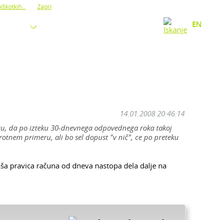
iškotkih...
Zapri
O NAS
KONTAKT
EN
14.01.2008 20:46:14
eru, da po izteku 30-dnevnega odpovednega roka takoj
tnem primeru, ali bo sel dopust "v nič", ce po preteku
ša pravica računa od dneva nastopa dela dalje na