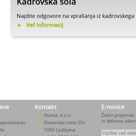
Kadrovska šola
Najdite odgovore na vprašanja iz kadrovskega
Več informacij
zave
Kontakt
E-novice
Atama, d.o.o.
Želim prejemati
in delovne zako
zaposlovanju
Slovenska cesta 55c
ače
1000 Ljubljana