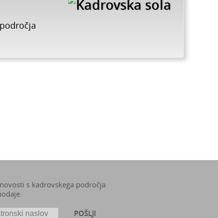
 področja
 novosti s kadrovskega področja
nodaje.
POŠLJI