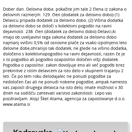
Dober dan. Delovna doba: pokažite jim tale 2 člena iz zakona o
delovnih razmerjih: 129. člen (dodatek za delovno dobo) (1)
Delavcu pripada dodatek za delovno dobo. (2) Višina dodatka
za delovno dobo se določi v kolektivni pogodbi na ravni
dejavnosti. 238. člen (dodatek za delovno dobo) Delavci,ki
imajo ob uveljavitvi tega zakona dodatek za delovno dobo
najmanj vvišini 0,5% od osnovne plače za vsako izpolnjeno leto
delovne dobe,ohranijo tak dodatek, ne glede na višino dodatka,
določeno s kolektivnopogodbo na ravni dejavnosti, razen če je
s to pogodbo ali pogodbo ozaposlitvi določen višji dodatek.
Pogodba o zaposlitvi: zakon dovoljuje eno ali več pogodb brez
prekinitve z istim delavcem za isto delo v skupnem trajanju 2
leti. Če po tem roku delodajalec ne ponudi pogodbe za
nedoločen čas ali ne ponudi nobene pogodbe, ampak namesto
vas zaposli drugega delavca na isto delo, imate možnost v 30
dneh na sodišču zahtevati varstvo zakonitosti. Lepo vas
pozdravljam. Alojz Šket Atama, agencija za zaposlovanje d.o.o.
www.atama.si