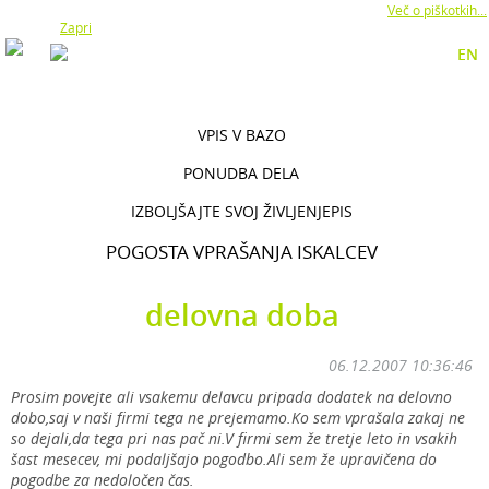
Z uporabo naše strani soglašate z namestitvijo piškotkov.
Več o piškotkih...
Zapri
EN
VPIS V BAZO
PONUDBA DELA
IZBOLJŠAJTE SVOJ ŽIVLJENJEPIS
POGOSTA VPRAŠANJA ISKALCEV
delovna doba
06.12.2007 10:36:46
Prosim povejte ali vsakemu delavcu pripada dodatek na delovno
dobo,saj v naši firmi tega ne prejemamo.Ko sem vprašala zakaj ne
so dejali,da tega pri nas pač ni.V firmi sem že tretje leto in vsakih
šast mesecev, mi podaljšajo pogodbo.Ali sem že upravičena do
pogodbe za nedoločen čas.