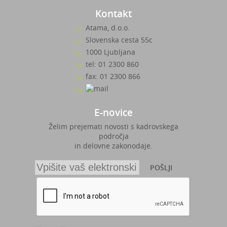
Kontakt
Atama, d.o.o.
Slovenska cesta 55c
1000 Ljubljana
tel: 01 2300 860
fax: 01 2300 866
E-novice
Želim prejemati novosti s kadrovskega
področja
in delovne zakonodaje.
POŠLJI