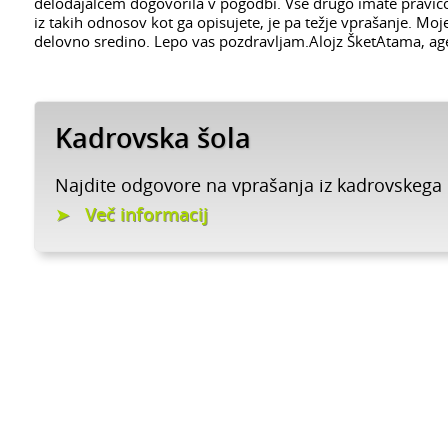
delodajalcem dogovorila v pogodbi. Vse drugo imate pravico o
iz takih odnosov kot ga opisujete, je pa težje vprašanje. Moj
delovno sredino. Lepo vas pozdravljam.Alojz ŠketAtama, ag
Kadrovska šola
Najdite odgovore na vprašanja iz kadrovskega
Več informacij