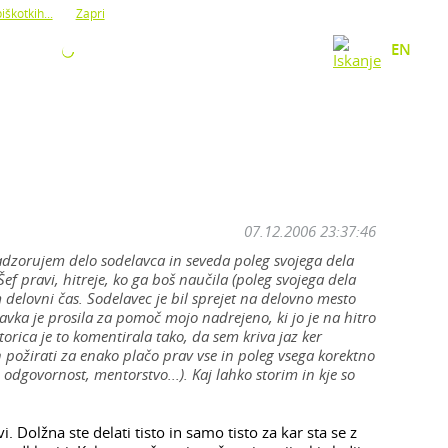
iškotkih...
Zapri
O NAS
KONTAKT
EN
07.12.2006 23:37:46
adzorujem delo sodelavca in seveda poleg svojega dela
f pravi, hitreje, ko ga boš naučila (poleg svojega dela
 delovni čas. Sodelavec je bil sprejet na delovno mesto
avka je prosila za pomoč mojo nadrejeno, ki jo je na hitro
ktorica je to komentirala tako, da sem kriva jaz ker
n požirati za enako plačo prav vse in poleg vsega korektno
t, odgovornost, mentorstvo...). Kaj lahko storim in kje so
olžna ste delati tisto in samo tisto za kar sta se z