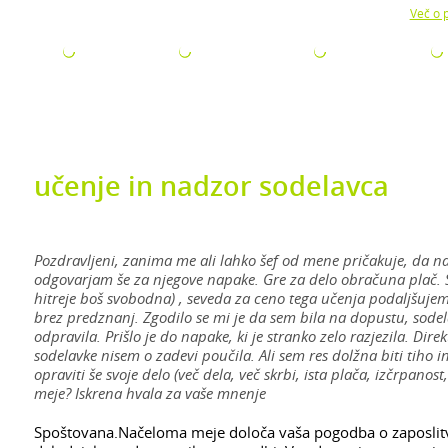
Z uporabo naše strani soglašate z namestitvijo piškotkov.
Več o p
ODJETJA
ZA ISKALCE
ZA ŠTUDENTE
AKTUALNO
učenje in nadzor sodelavca
Pozdravljeni, zanima me ali lahko šef od mene pričakuje, da n
odgovarjam še za njegove napake. Gre za delo obračuna plač. Še
hitreje boš svobodna) , seveda za ceno tega učenja podaljšujem
brez predznanj. Zgodilo se mi je da sem bila na dopustu, sodel
odpravila. Prišlo je do napake, ki je stranko zelo razjezila. Dire
sodelavke nisem o zadevi poučila. Ali sem res dolžna biti tiho i
opraviti še svoje delo (več dela, več skrbi, ista plača, izčrpanos
meje? Iskrena hvala za vaše mnenje
Spoštovana.Načeloma meje določa vaša pogodba o zaposlitvi. D