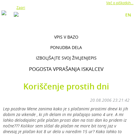
Z uporabo naše strani soglašate z namestitvijo piškotkov.
Več o piškotkih...
Zapri
EN
VPIS V BAZO
PONUDBA DELA
IZBOLJŠAJTE SVOJ ŽIVLJENJEPIS
POGOSTA VPRAŠANJA ISKALCEV
Koriščenje prostih dni
20.08.2006 23:21:42
Lep pozdrav Mene zanima kako je s plačanimi prostimi dnevi ki jih
dobim za vikende , ki jih delam in mi plačajajo samo 4 ure. A mi
lahko delodajalec piše plačan prosti dan na tisti dan ko pridem iz
nočne??? Kolikor sem slišal da plačan ne more bit torej jaz v
dnevsaj je plačan kot 8 ur dela u naredim 15 ur? Kako lahko to