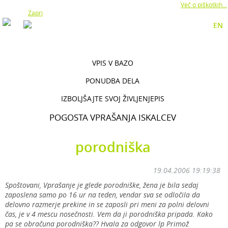
Z uporabo naše strani soglašate z namestitvijo piškotkov.
Več o piškotkih...
Zapri
EN
VPIS V BAZO
PONUDBA DELA
IZBOLJŠAJTE SVOJ ŽIVLJENJEPIS
POGOSTA VPRAŠANJA ISKALCEV
porodniška
19.04.2006 19:19:38
Spoštovani, Vprašanje je glede porodniške, žena je bila sedaj
zaposlena samo po 16 ur na teden, vendar sva se odločila da
delovno razmerje prekine in se zaposli pri meni za polni delovni
čas, je v 4 mescu nosečnosti. Vem da ji porodniška pripada. Kako
pa se obračuna porodniška?? Hvala za odgovor lp Primož