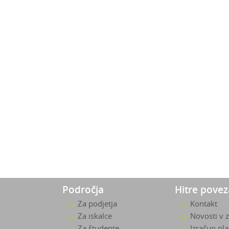
Področja
Hitre pove
Za podjetja
Kontakt
Za iskalce
Novosti v 
Za študente
Izračun pl