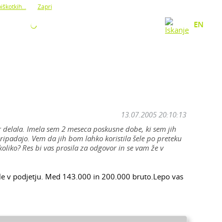
iškotkih...
Zapri
O NAS
KONTAKT
EN
13.07.2005 20:10:13
er delala. Imela sem 2 meseca poskusne dobe, ki sem jih
ripadajo. Vem da jih bom lahko koristila šele po preteku
liko? Res bi vas prosila za odgovor in se vam že v
 le v podjetju. Med 143.000 in 200.000 bruto.Lepo vas