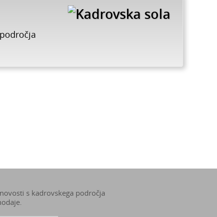
 področja
 novosti s kadrovskega področja
nodaje.