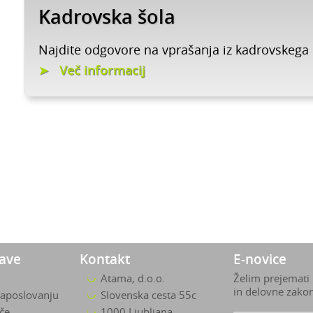
Kadrovska šola
Najdite odgovore na vprašanja iz kadrovskega
Več informacij
zave
Kontakt
E-novice
Atama, d.o.o.
Želim prejemati
in delovne zako
zaposlovanju
Slovenska cesta 55c
ače
1000 Ljubljana