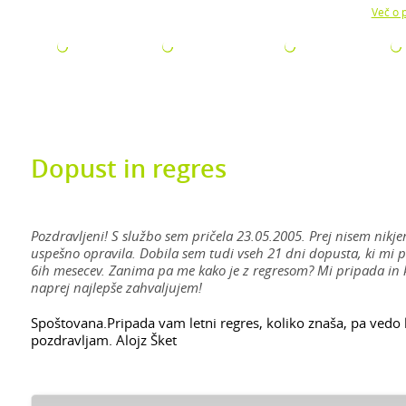
Z uporabo naše strani soglašate z namestitvijo piškotkov.
Več o p
ODJETJA
ZA ISKALCE
ZA ŠTUDENTE
AKTUALNO
Dopust in regres
Pozdravljeni! S službo sem pričela 23.05.2005. Prej nisem nikj
uspešno opravila. Dobila sem tudi vseh 21 dni dopusta, ki mi p
6ih mesecev. Zanima pa me kako je z regresom? Mi pripada in ko
naprej najlepše zahvaljujem!
Spoštovana.Pripada vam letni regres, koliko znaša, pa vedo
pozdravljam. Alojz Šket