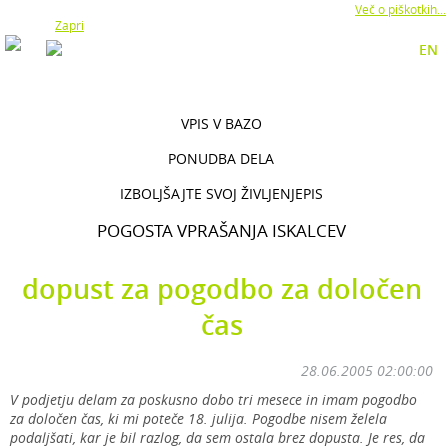
Z uporabo naše strani soglašate z namestitvijo piškotkov.
Več o piškotkih...
Zapri
EN
VPIS V BAZO
PONUDBA DELA
IZBOLJŠAJTE SVOJ ŽIVLJENJEPIS
POGOSTA VPRAŠANJA ISKALCEV
dopust za pogodbo za določen
čas
28.06.2005 02:00:00
V podjetju delam za poskusno dobo tri mesece in imam pogodbo
za določen čas, ki mi poteče 18. julija. Pogodbe nisem želela
podaljšati, kar je bil razlog, da sem ostala brez dopusta. Je res, da