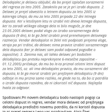
Delodajalec je delavcu obljubil, da bo prejel izplačan sorazmerni
del regresa za leto 2005. Zataknilo pa se je pri izrabi dopusta. 2.
Delavec je prejel obvestilo o letnem dopustu za leto 2005 iz
katerega izhaja, da mu za leto 2005 pripada 22 dni letnega
dopusta. Ker v letošnjem letu ni izrabil niti dneva letnega dopusta,
ker to zaradi velikega obsega dela ni bilo mogoče, je dne
23.05.2005 delavec podal vlogo za izrabo sorazmernega dela
dopusta (9 dni), ki bi ga želel izrabiti pred prenehanjem delovnega
razmerja. Vendar delodajalce ni želel niti podpisati prejema vloge,
vtraja pa pri trditvi, da delavec nima pravice izrabiti sorazmernega
dela dopusta (ker je delavec sam podal odpoved pogodbe o
zaposlitvi). 3. Zanima nas, ali lahko delavec pri bodočem
delodajlacu (po preteku neprekinjene 6-mesečne zaposlitve -
01.12.2005) pričakuje, da mu bo le-ta priznal celotni letni dopust
za leto 2005, oz. ali ima delodajalec pravico, da mu sorazmerni del
dopusta, ki bi ga moral izrabiti pri prejšnjem delodajalcu (9 dni)
odšteje in mu prizna samo razliko, ne glede na to, da bo iz potrdila
o izrabi dopusta razvidno, da ni izkoristil nič dopusta. Najlepša
hvala za odgovor.
Spoštovani.Pri novem delodajalcu bodo nastopili pogoji ca
celotni dopust in regres, vendar mora delavec od prejšnjega
delodajalca predložiti novemu potrdilo, da ni koristil dopusta
in ni prejel regresa.Lepo vas pozdravljam, Alojz Šket