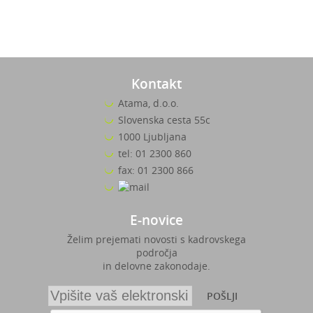
Kontakt
Atama, d.o.o.
Slovenska cesta 55c
1000 Ljubljana
tel: 01 2300 860
fax: 01 2300 866
E-novice
Želim prejemati novosti s kadrovskega
področja
in delovne zakonodaje.
POŠLJI