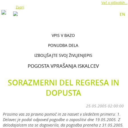
Z uporabo naše strani soglašate z namestitvijo piškotkov.
Več o piškotkih...
Zapri
EN
VPIS V BAZO
PONUDBA DELA
IZBOLJŠAJTE SVOJ ŽIVLJENJEPIS
POGOSTA VPRAŠANJA ISKALCEV
SORAZMERNI DEL REGRESA IN
DOPUSTA
25.05.2005 02:00:00
Prosimo vas za pravno pomoč in za nasvet v sledečem primeru: 1.
Delavec je podal odpoved pogodbe o zaposlitvi dne 19.05.2005. Z
delodajalcem sta se dogovorila, da pogodba preneha z 31.05.2005.