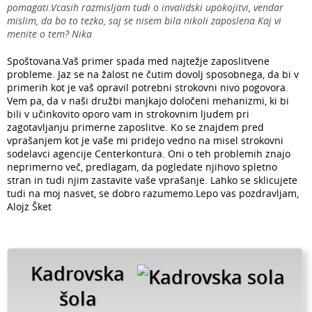
pomagati.Vcasih razmisljam tudi o invalidski upokojitvi, vendar
mislim, da bo to tezko, saj se nisem bila nikoli zaposlena.Kaj vi
menite o tem? Nika
Spoštovana.Vaš primer spada med najtežje zaposlitvene
probleme. Jaz se na žalost ne čutim dovolj sposobnega, da bi v
primerih kot je vaš opravil potrebni strokovni nivo pogovora.
Vem pa, da v naši družbi manjkajo določeni mehanizmi, ki bi
bili v učinkovito oporo vam in strokovnim ljudem pri
zagotavljanju primerne zaposlitve. Ko se znajdem pred
vprašanjem kot je vaše mi pridejo vedno na misel strokovni
sodelavci agencije Centerkontura. Oni o teh problemih znajo
neprimerno več, predlagam, da pogledate njihovo spletno
stran in tudi njim zastavite vaše vprašanje. Lahko se sklicujete
tudi na moj nasvet, se dobro razumemo.Lepo vas pozdravljam,
Alojz Šket
Kadrovska
šola