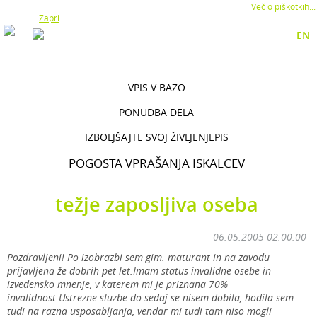
Z uporabo naše strani soglašate z namestitvijo piškotkov.
Več o piškotkih...
Zapri
EN
VPIS V BAZO
PONUDBA DELA
IZBOLJŠAJTE SVOJ ŽIVLJENJEPIS
POGOSTA VPRAŠANJA ISKALCEV
težje zaposljiva oseba
06.05.2005 02:00:00
Pozdravljeni! Po izobrazbi sem gim. maturant in na zavodu
prijavljena že dobrih pet let.Imam status invalidne osebe in
izvedensko mnenje, v katerem mi je priznana 70%
invalidnost.Ustrezne sluzbe do sedaj se nisem dobila, hodila sem
tudi na razna usposabljanja, vendar mi tudi tam niso mogli