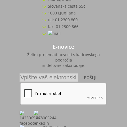
Slovenska cesta 55c
1000 Ljubljana
tel: 01 2300 860
fax: 01 2300 866
E-novice
Želim prejemati novosti s kadrovskega
področja
in delovne zakonodaje.
POŠLJI