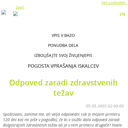
Z uporabo naše strani soglašate z namestitvijo piškotkov.
Več o piškotkih...
Zapri
EN
VPIS V BAZO
PONUDBA DELA
IZBOLJŠAJTE SVOJ ŽIVLJENJEPIS
POGOSTA VPRAŠANJA ISKALCEV
Odpoved zaradi zdravstvenih
težav
05.05.2005 02:00:00
Spoštovani, zanima me, ali velja odpovedni rok (v mojem primeru
120 dni kot mi piše v pogodbi), če bi v službi dala odpoved zaradi
dolgotrajnih zdravstenih težav ali je v tem primeru drugače? hvala