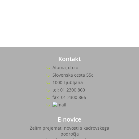
Kontakt
Atama, d.o.o.
Slovenska cesta 55c
1000 Ljubljana
tel: 01 2300 860
fax: 01 2300 866
E-novice
Želim prejemati novosti s kadrovskega
področja