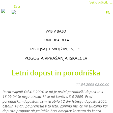
Z uporabo naše strani soglašate z namestitvijo piškotkov.
Več o piškotkih...
Zapri
EN
VPIS V BAZO
PONUDBA DELA
IZBOLJŠAJTE SVOJ ŽIVLJENJEPIS
POGOSTA VPRAŠANJA ISKALCEV
Letni dopust in porodniška
11.04.2005 02:00:00
Pozdravljeni! Od 4.6.2004 se mi je pričel porodniški dopust in s
16.09.04 še nega otroka, ki se mi konča s 3.6.2005. Pred
porodniškim dopustom sem izrabila 12 dni letnega dopusta 2004,
ostalih 18 dni pa prenesla v to leto. Zanima me, če mi slučajno kaj
dopusta propade ali ga lahko brez omejitev koristim do konca