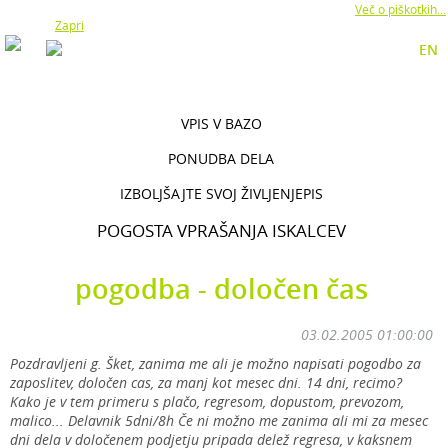
Z uporabo naše strani soglašate z namestitvijo piškotkov.
Več o piškotkih...
Zapri
EN
VPIS V BAZO
PONUDBA DELA
IZBOLJŠAJTE SVOJ ŽIVLJENJEPIS
POGOSTA VPRAŠANJA ISKALCEV
pogodba - določen čas
03.02.2005 01:00:00
Pozdravljeni g. Šket, zanima me ali je možno napisati pogodbo za
zaposlitev, določen cas, za manj kot mesec dni. 14 dni, recimo?
Kako je v tem primeru s plačo, regresom, dopustom, prevozom,
malico... Delavnik 5dni/8h Če ni možno me zanima ali mi za mesec
dni dela v določenem podjetju pripada delež regresa, v kaksnem