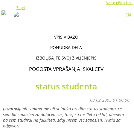
Z uporabo naše strani soglašate z namestitvijo piškotkov.
Več o piškotkih...
Zapri
EN
VPIS V BAZO
PONUDBA DELA
IZBOLJŠAJTE SVOJ ŽIVLJENJEPIS
POGOSTA VPRAŠANJA ISKALCEV
status studenta
03.02.2005 01:00:00
pozdravljeni! zanima me ali si lahko uredim status studenta, ce
sem bil zaposlen za dolocen cas, torej so mi "leta tekla", obenem
pa sem studiral na fakulteti. zdaj nisem vec zaposlen. Hvala za
odgovor!