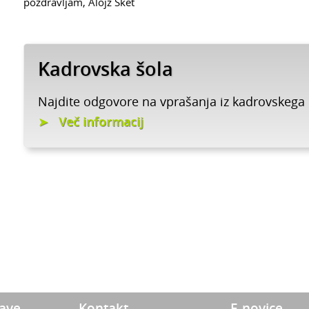
pozdravljam, Alojz Šket
Kadrovska šola
Najdite odgovore na vprašanja iz kadrovskega
Več informacij
zave
Kontakt
E-novice