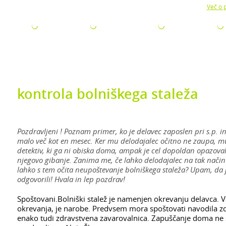
Z uporabo naše strani soglašate z namestitvijo piškotkov.
Več o p
ODJETJA
ZA ISKALCE
ZA ŠTUDENTE
AKTUALNO
kontrola bolniškega staleža
Pozdravljeni ! Poznam primer, ko je delavec zaposlen pri s.p. i
malo več kot en mesec. Ker mu delodajalec očitno ne zaupa, mu 
detektiv, ki ga ni obiska doma, ampak je cel dopoldan opazoval 
njegovo gibanje. Zanima me, če lahko delodajalec na tak način 
lahko s tem očita neupoštevanje bolniškega staleža? Upam, da j
odgovorili! Hvala in lep pozdrav!
Spoštovani.Bolniški stalež je namenjen okrevanju delavca. V
okrevanja, je narobe. Predvsem mora spoštovati navodila zdr
enako tudi zdravstvena zavarovalnica. Zapuščanje doma ne 