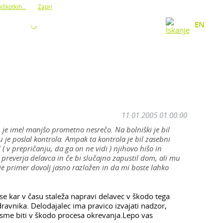
iškotkih...
Zapri
O NAS
KONTAKT
EN
11.01.2005 01:00:00
n je imel manjšo prometno nesrečo. Na bolniški je bil
je poslal kontrola. Ampak ta kontrola je bil zasebni
( v prepričanju, da ga on ne vidi ) njihovo hišo in
preverja delavca in če bi slučajno zapustil dom, ali mu
e primer dovolj jasno razložen in da mi boste lahko
se kar v času staleža napravi delavec v škodo tega
avnika. Delodajalec ima pravico izvajati nadzor,
sme biti v škodo procesa okrevanja.Lepo vas