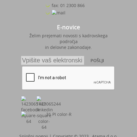
fax: 01 2300 866
E-novice
Želim prejemati novosti s kadrovskega
področja
in delovne zakonodaje.
POŠLJI
Splošni pogoji
| Copyright © 2023, Atama d.o.o.