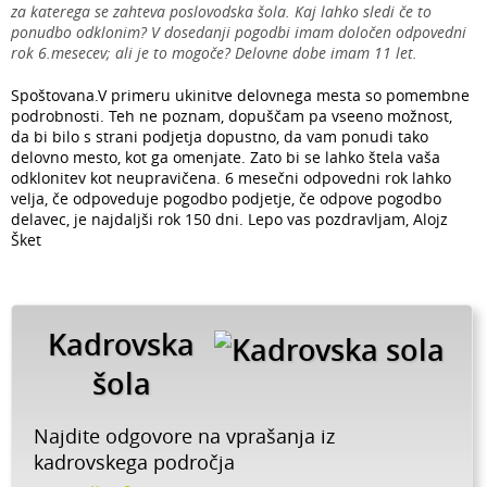
za katerega se zahteva poslovodska šola. Kaj lahko sledi če to
ponudbo odklonim? V dosedanji pogodbi imam določen odpovedni
rok 6.mesecev; ali je to mogoče? Delovne dobe imam 11 let.
Spoštovana.V primeru ukinitve delovnega mesta so pomembne
podrobnosti. Teh ne poznam, dopuščam pa vseeno možnost,
da bi bilo s strani podjetja dopustno, da vam ponudi tako
delovno mesto, kot ga omenjate. Zato bi se lahko štela vaša
odklonitev kot neupravičena. 6 mesečni odpovedni rok lahko
velja, če odpoveduje pogodbo podjetje, če odpove pogodbo
delavec, je najdaljši rok 150 dni. Lepo vas pozdravljam, Alojz
Šket
Kadrovska
šola
Najdite odgovore na vprašanja iz
kadrovskega področja