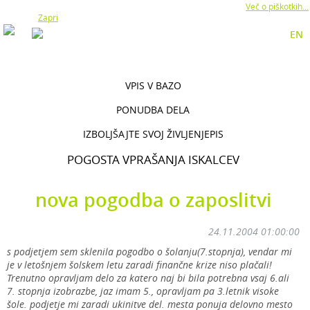
Z uporabo naše strani soglašate z namestitvijo piškotkov.
Več o piškotkih...
Zapri
EN
VPIS V BAZO
PONUDBA DELA
IZBOLJŠAJTE SVOJ ŽIVLJENJEPIS
POGOSTA VPRAŠANJA ISKALCEV
nova pogodba o zaposlitvi
24.11.2004 01:00:00
s podjetjem sem sklenila pogodbo o šolanju(7.stopnja), vendar mi
je v letošnjem šolskem letu zaradi finančne krize niso plačali!
Trenutno opravljam delo za katero naj bi bila potrebna vsaj 6.ali
7. stopnja izobrazbe, jaz imam 5., opravljam pa 3.letnik visoke
šole. podjetje mi zaradi ukinitve del. mesta ponuja delovno mesto