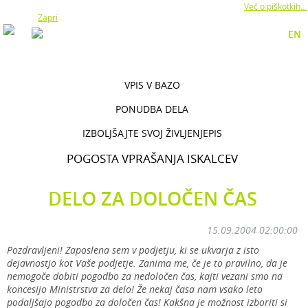
Z uporabo naše strani soglašate z namestitvijo piškotkov.
Več o piškotkih...
Zapri
EN
VPIS V BAZO
PONUDBA DELA
IZBOLJŠAJTE SVOJ ŽIVLJENJEPIS
POGOSTA VPRAŠANJA ISKALCEV
DELO ZA DOLOČEN ČAS
15.09.2004 02:00:00
Pozdravljeni! Zaposlena sem v podjetju, ki se ukvarja z isto
dejavnostjo kot Vaše podjetje. Zanima me, če je to pravilno, da je
nemogoče dobiti pogodbo za nedoločen čas, kajti vezani smo na
koncesijo Ministrstva za delo! Že nekaj časa nam vsako leto
podaljšajo pogodbo za določen čas! Kakšna je možnost izboriti si