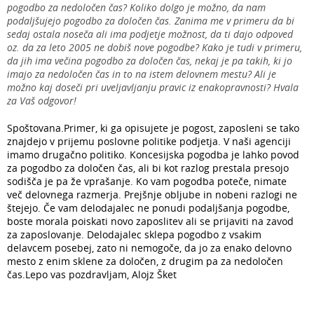
pogodbo za nedoločen čas? Koliko dolgo je možno, da nam
podaljšujejo pogodbo za določen čas. Zanima me v primeru da bi
sedaj ostala noseča ali ima podjetje možnost, da ti dajo odpoved
oz. da za leto 2005 ne dobiš nove pogodbe? Kako je tudi v primeru,
da jih ima večina pogodbo za določen čas, nekaj je pa takih, ki jo
imajo za nedoločen čas in to na istem delovnem mestu? Ali je
možno kaj doseči pri uveljavljanju pravic iz enakopravnosti? Hvala
za Vaš odgovor!
Spoštovana.Primer, ki ga opisujete je pogost, zaposleni se tako
znajdejo v prijemu poslovne politike podjetja. V naši agenciji
imamo drugačno politiko. Koncesijska pogodba je lahko povod
za pogodbo za določen čas, ali bi kot razlog prestala presojo
sodišča je pa že vprašanje. Ko vam pogodba poteče, nimate
več delovnega razmerja. Prejšnje obljube in nobeni razlogi ne
štejejo. Če vam delodajalec ne ponudi podaljšanja pogodbe,
boste morala poiskati novo zaposlitev ali se prijaviti na zavod
za zaposlovanje. Delodajalec sklepa pogodbo z vsakim
delavcem posebej, zato ni nemogoče, da jo za enako delovno
mesto z enim sklene za določen, z drugim pa za nedoločen
čas.Lepo vas pozdravljam, Alojz Šket