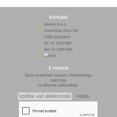
Kontakt
Atama, d.o.o.
Slovenska cesta 55c
1000 Ljubljana
tel: 01 2300 860
fax: 01 2300 866
E-novice
Želim prejemati novosti s kadrovskega
področja
in delovne zakonodaje.
POŠLJI