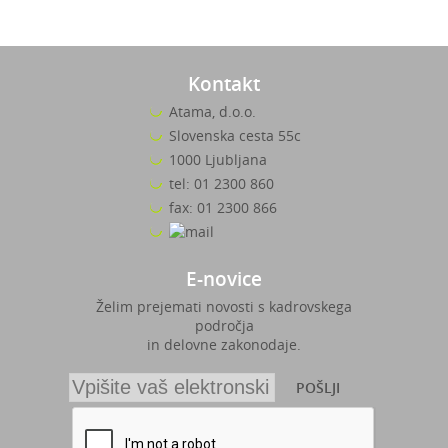
Kontakt
Atama, d.o.o.
Slovenska cesta 55c
1000 Ljubljana
tel: 01 2300 860
fax: 01 2300 866
E-novice
Želim prejemati novosti s kadrovskega
področja
in delovne zakonodaje.
POŠLJI