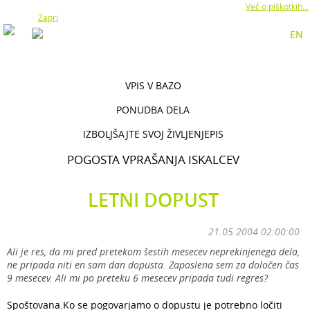
Z uporabo naše strani soglašate z namestitvijo piškotkov.
Več o piškotkih...
Zapri
EN
VPIS V BAZO
PONUDBA DELA
IZBOLJŠAJTE SVOJ ŽIVLJENJEPIS
POGOSTA VPRAŠANJA ISKALCEV
LETNI DOPUST
21.05.2004 02:00:00
Ali je res, da mi pred pretekom šestih mesecev neprekinjenega dela,
ne pripada niti en sam dan dopusta. Zaposlena sem za določen čas
9 mesecev. Ali mi po preteku 6 mesecev pripada tudi regres?
Spoštovana.Ko se pogovarjamo o dopustu je potrebno ločiti