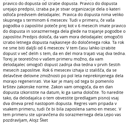
pravico do dopusta od izrabe dopusta. Pravico do dopusta
urejajo predpisi, izraba pa je stvar organizacije dela o kateri
odloča predvsem delodajalec. Pravica do dopusta nima veliko
skupnega s terminom 6 mesecev. Tudi v primeru, če vaša
pogodba o zaposlitvi poteče prej kot v 6 mesecih imate pravico
do dopusta in sorazmernega dela glede na trajanje pogodbe o
zaposlitvi.Predpis določa, da vam mora delodajalec omogočiti
izrabo letnega dopusta najkasneje do določenega roka. Ta rok
ne sme biti daljši od 6 mesecev. V tem času lahko izrabite
dopust v več delih s tem, da en del mora trajati vsaj dva tedna.
Torej je teoretično v vašem primeru možno, da vam
delodajalec omogoči dopust zadnja dva tedna v prvih šestih
mesecih zaposlitve. Rok 6 mesecev izhaja iz stališča, da se
delavčeve delovne zmožnosti po pol leta neprekinjenega dela
morajo regenerirati. Vse kar je manj od tega bi pomenilo
kršitev zakonske norme. Zakon vam omogoča, da en dan
dopusta izkoristite na datum, ki ga sama določite. To naredite
tako, da delodajalca o tem obvestite (predlagam pisno) vsaj
dva dneva pred nastopom dopusta. Regres vam pripada v
vsakem primeru, tudi če bi bila zaposlena samo en mesec. V
tem primeru ste upravičena do sorazmernega dela.Lepo vas
pozdravljam, Alojz Šket