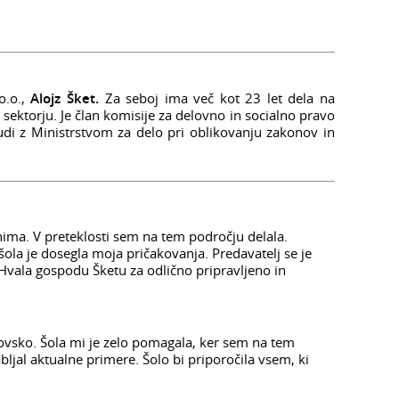
o.o.,
Alojz Šket.
Za seboj ima več kot 23 let dela na
ektorju. Je član komisije za delovno in socialno pravo
tudi z Ministrstvom za delo pri oblikovanju zakonov in
nima. V preteklosti sem na tem področju delala.
šola je dosegla moja pričakovanja. Predavatelj se je
 Hvala gospodu Šketu za odlično pripravljeno in
ovsko. Šola mi je zelo pomagala, ker sem na tem
ljal aktualne primere. Šolo bi priporočila vsem, ki