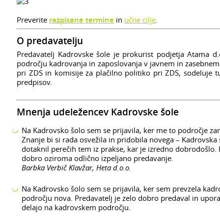
Preverite
razpisane termine
in
učne cilje
.
O predavatelju
Predavatelj Kadrovske šole je prokurist podjetja Atama d.
področju kadrovanja in zaposlovanja v javnem in zasebnem s
pri ZDS in komisije za plačilno politiko pri ZDS, sodeluje 
predpisov.
Mnenja udeležencev Kadrovske šole
Na Kadrovsko šolo sem se prijavila, ker me to področje za
Znanje bi si rada osvežila in pridobila novega – Kadrovska 
dotaknil perečih tem iz prakse, kar je izredno dobrodošlo.
dobro oziroma odlično izpeljano predavanje.
Barbka Verbič Klavžar, Heta d.o.o.
Na Kadrovsko šolo sem se prijavila, ker sem prevzela kadr
področju nova. Predavatelj je zelo dobro predaval in uporab
delajo na kadrovskem področju.