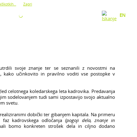
iškotkih...
Zapri
O NAS
KONTAKT
EN
utrdili svoje znanje ter se seznanili z novostmi na
kako učinkovito in pravilno voditi vse postopke v
led celotnega koledarskega leta kadrovika. Predavanja
ojim sodelovanjem tudi sami izpostavijo svojo aktualno
em svetu.
realiziranimi dobički ter gibanjem kapitala. Na primeru
ih faz kadrovskega odločanja
(pogoji dela, znanje in
ali bomo konkreten strošek dela in ciljno dodano