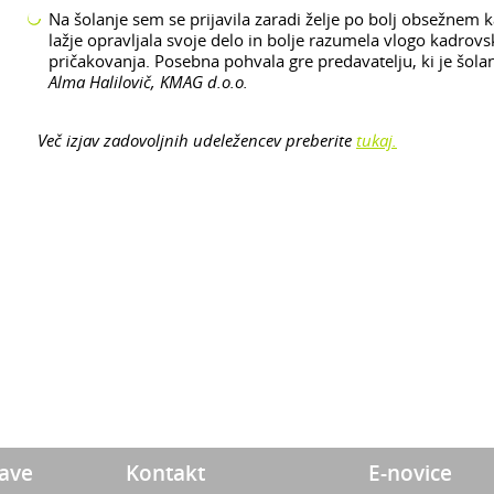
Na šolanje sem se prijavila zaradi želje po bolj obsežne
lažje opravljala svoje delo in bolje razumela vlogo kadrovs
pričakovanja. Posebna pohvala gre predavatelju, ki je šola
Alma Halilovič, KMAG d.o.o.
Več izjav zadovoljnih udeležencev preberite
tukaj.
zave
Kontakt
E-novice