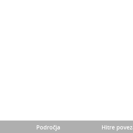
Področja
Hitre pove