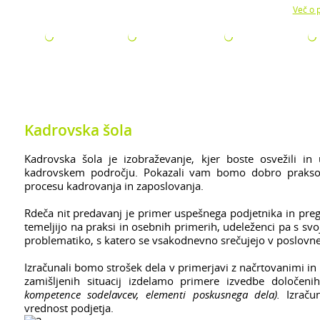
Z uporabo naše strani soglašate z namestitvijo piškotkov.
Več o p
ODJETJA
ZA ISKALCE
ZA ŠTUDENTE
AKTUALNO
Kadrovska šola
Kadrovska šola je izobraževanje, kjer boste osvežili in 
kadrovskem področju. Pokazali vam bomo dobro prakso, 
procesu kadrovanja in zaposlovanja.
Rdeča nit predavanj je primer uspešnega podjetnika in preg
temeljijo na praksi in osebnih primerih, udeleženci pa s sv
problematiko, s katero se vsakodnevno srečujejo v poslovn
Izračunali bomo strošek dela v primerjavi z načrtovanimi in 
zamišljenih situacij izdelamo primere izvedbe določen
kompetence sodelavcev, elementi poskusnega dela).
Izračun
vrednost podjetja.