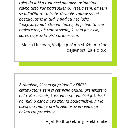
tako da lahko tudi neekonomisti pridobimo
ravno tisto kar potrebujemo. Vesela sem, da sem
se odločila za to izobraževanje, zadeve so mi
postale jasne in tudi v podjetju se lažje
"pogovarjamo". Ocenim lahko, da je bilo to eno
najkoristnejših izobraževanj, ki sem jih v svoji
karieri opravila. Zelo priporočam.
Mojca Hucman, Vodja splošnih služb in tržne
dejavnosti Žale d.o.o.
Z znanjem, ki sem ga pridobil z EBC*L
certifikatom, sem si resnično olajšal prenekatero
delo. Kot inženir, kateremu na tehnični fakulteti
ne nudijo osnovnega znanja podjetništva, mi je
osvojeno znanje prišlo zelo prav pri vodenju
nekaterih projektov!
Aljaž Podboršek, ing. elektronike