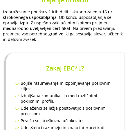
Izobraževanje poteka v štirih delih, skupno zajema
16 ur
strokovnega usposabljanja
. Ob koncu usposabljanja se
opravlja
izpit
. Z uspešno zaključenim izpitom prejmete
mednarodno uveljavljen certifikat
. Na prvem predavanju
prejmete vso potrebno
gradivo
, ki ga sestavlja slovar, učbenik
in delovni zvezek.
Zakaj EBC*L?
Boljše razumevanje in izpolnjevanje poslovnih
ciljev.
Izboljšana komunikacija med različnimi
poklicnimi profili.
Udeleženci se lažje poistovetijo s poslovnim
procesom.
Poveča se stroškovna učinkovitost.
Udeleženci razumejo in znajo interpretirati