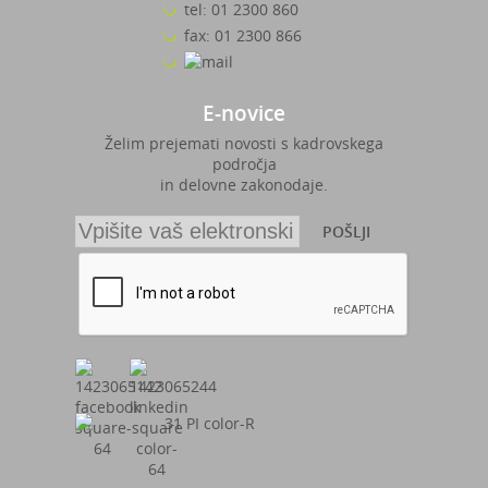
tel: 01 2300 860
fax: 01 2300 866
E-novice
Želim prejemati novosti s kadrovskega
področja
in delovne zakonodaje.
POŠLJI