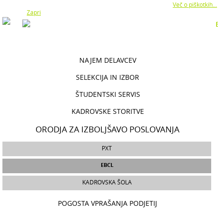
Z uporabo naše strani soglašate z namestitvijo piškotkov.
Več o piškotkih...
Zapri
NAJEM DELAVCEV
SELEKCIJA IN IZBOR
ŠTUDENTSKI SERVIS
KADROVSKE STORITVE
ORODJA ZA IZBOLJŠAVO POSLOVANJA
PXT
EBCL
KADROVSKA ŠOLA
POGOSTA VPRAŠANJA PODJETIJ