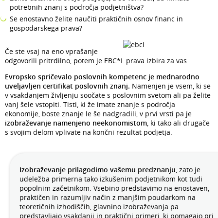
potrebnih znanj s področja podjetništva?
Se enostavno želite naučiti praktičnih osnov financ in
gospodarskega prava?
Če ste vsaj na eno vprašanje
odgovorili pritrdilno, potem je EBC*L prava izbira za vas.
Evropsko spričevalo poslovnih kompetenc je mednarodno
uveljavljen certifikat poslovnih znanj.
Namenjen je vsem, ki se
v vsakdanjem življenju soočate s poslovnim svetom ali pa želite
vanj šele vstopiti. Tisti, ki že imate znanje s področja
ekonomije, boste znanje le še nadgradili, v prvi vrsti pa je
izobraževanje namenjeno neekonomistom
, ki tako ali drugače
s svojim delom vplivate na končni rezultat podjetja.
Izobraževanje prilagodimo vašemu predznanju
, zato je
udeležba primerna tako izkušenim podjetnikom kot tudi
popolnim začetnikom. Vsebino predstavimo na enostaven,
praktičen in razumljiv način z manjšim poudarkom na
teoretičnih izhodiščih, glavnino izobraževanja pa
predstavljajo vsakdanji in praktični primeri, ki pomagajo pri