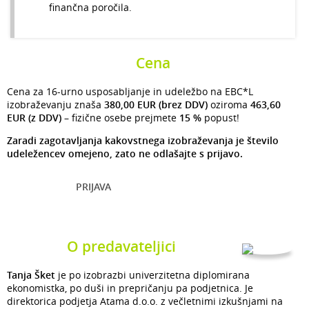
finančna poročila.
Cena
Cena za 16-urno usposabljanje in udeležbo na EBC*L
izobraževanju znaša
380,00 EUR
(brez DDV)
oziroma
463,60
EUR (z DDV)
– fizične osebe prejmete
15 %
popust!
Zaradi zagotavljanja kakovstnega izobraževanja je število
udeležencev omejeno, zato ne odlašajte s prijavo.
PRIJAVA
O predavateljici
Tanja Šket
je po izobrazbi univerzitetna diplomirana
ekonomistka, po duši in prepričanju pa podjetnica. Je
direktorica podjetja Atama d.o.o. z večletnimi izkušnjami na