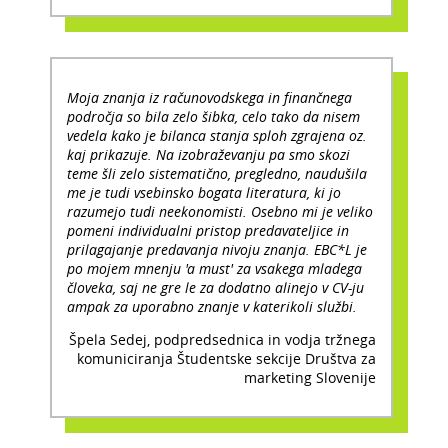
Moja znanja iz računovodskega in finančnega
področja so bila zelo šibka, celo tako da nisem
vedela kako je bilanca stanja sploh zgrajena oz.
kaj prikazuje. Na izobraževanju pa smo skozi
teme šli zelo sistematično, pregledno, naudušila
me je tudi vsebinsko bogata literatura, ki jo
razumejo tudi neekonomisti. Osebno mi je veliko
pomeni individualni pristop predavateljice in
prilagajanje predavanja nivoju znanja. EBC*L je
po mojem mnenju 'a must' za vsakega mladega
človeka, saj ne gre le za dodatno alinejo v CV-ju
ampak za uporabno znanje v katerikoli službi.
Špela Sedej, podpredsednica in vodja tržnega
komuniciranja Študentske sekcije Društva za
marketing Slovenije