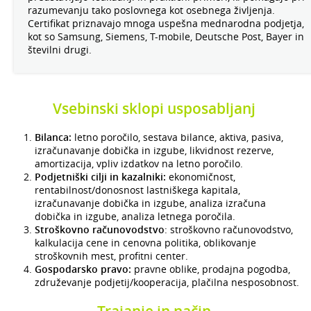
razumevanju tako poslovnega kot osebnega življenja.
Certifikat priznavajo mnoga uspešna mednarodna podjetja,
kot so Samsung, Siemens, T-mobile, Deutsche Post, Bayer in
številni drugi.
Vsebinski sklopi usposabljanj
Bilanca:
letno poročilo, sestava bilance, aktiva, pasiva,
izračunavanje dobička in izgube, likvidnost rezerve,
amortizacija, vpliv izdatkov na letno poročilo.
Podjetniški cilji in kazalniki:
ekonomičnost,
rentabilnost/donosnost lastniškega kapitala,
izračunavanje dobička in izgube, analiza izračuna
dobička in izgube, analiza letnega poročila.
Stroškovno računovodstvo
: stroškovno računovodstvo,
kalkulacija cene in cenovna politika, oblikovanje
stroškovnih mest, profitni center.
Gospodarsko pravo:
pravne oblike, prodajna pogodba,
združevanje podjetij/kooperacija, plačilna nesposobnost.
Trajanje in način