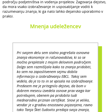
področju podjetništva in vodenja projektov. Zagovarja dejstvo,
da mora vsako izobraževanje in usposabljanje voditi k
razumevanju znanja, ki ga nato lahko dejansko uporabimo v
praksi.
Mnenja udeležencev
Pri svojem delu sem stalno pogrešala osnovna
znanja ekonomije in računovodstva, ki so se
močno prepletale z mojim delovnim področjem.
Dolgo sem razmišljala kako ta znanja pridobiti,
ko sem na zaposlitvenem sejmu dobila
informacijo o izobraževanju EBCL. Takoj sem
vedela, da je to to in se vpisala na izobraževanje.
Predvsem me je pritegnilo dejstvo, da bom v
dobrem mesecu izvedela osnove prav vsega kar
potrebujem, obenem pa pridobila tudi
mednarodno priznan certifikat. Snovi je veliko,
vendar je v gradivu enostavno pojasnjena, ravno
tako Tanja Šket čudovito predaja svoja znanja,