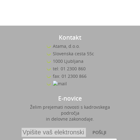
Kontakt
Atama, d.o.o.
Slovenska cesta 55c
1000 Ljubljana
tel: 01 2300 860
fax: 01 2300 866
E-novice
Želim prejemati novosti s kadrovskega
področja
in delovne zakonodaje.
POŠLJI