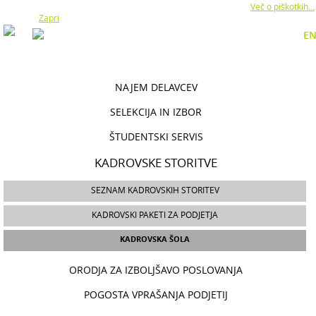
Z uporabo naše strani soglašate z namestitvijo piškotkov.
Več o piškotkih...
Zapri
E
NAJEM DELAVCEV
SELEKCIJA IN IZBOR
ŠTUDENTSKI SERVIS
KADROVSKE STORITVE
SEZNAM KADROVSKIH STORITEV
KADROVSKI PAKETI ZA PODJETJA
KADROVSKA ŠOLA
ORODJA ZA IZBOLJŠAVO POSLOVANJA
POGOSTA VPRAŠANJA PODJETIJ