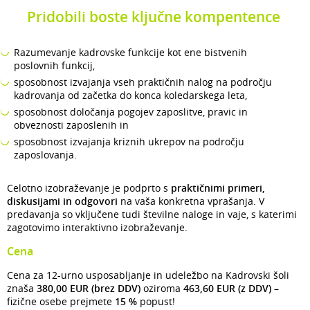
Pridobili boste ključne kompentence
Razumevanje kadrovske funkcije kot ene bistvenih
poslovnih funkcij,
sposobnost izvajanja vseh praktičnih nalog na področju
kadrovanja od začetka do konca koledarskega leta,
sposobnost določanja pogojev zaposlitve, pravic in
obveznosti zaposlenih in
sposobnost izvajanja kriznih ukrepov na področju
zaposlovanja.
Celotno izobraževanje je podprto s
praktičnimi primeri,
diskusijami in odgovori
na vaša konkretna vprašanja. V
predavanja so vključene tudi številne naloge in vaje, s katerimi
zagotovimo interaktivno izobraževanje.
Cena
Cena za 12-urno usposabljanje in udeležbo na Kadrovski šoli
znaša
380,00 EUR
(brez DDV)
oziroma
463,60 EUR (z DDV)
–
fizične osebe prejmete
15 %
popust!