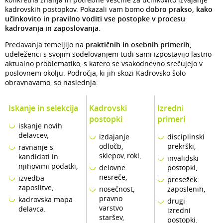
kadrovskih postopkov. Pokazali vam bomo
dobro prakso, kako
učinkovito in pravilno voditi vse postopke v procesu
kadrovanja in zaposlovanja
.
Predavanja temeljijo na
praktičnih in osebnih primerih
,
udeleženci s svojim sodelovanjem tudi sami izpostavijo lastno
aktualno problematiko, s katero se vsakodnevno srečujejo v
poslovnem okolju. Področja, ki jih skozi Kadrovsko šolo
obravnavamo, so naslednja:
Iskanje in selekcija
Kadrovski
Izredni
postopki
primeri
iskanje novih
delavcev,
izdajanje
disciplinski
odločb,
prekrški,
ravnanje s
sklepov, roki,
kandidati in
invalidski
njihovimi podatki,
delovne
postopki,
nesreče,
izvedba
presežek
zaposlitve,
nosečnost,
zaposlenih,
pravno
kadrovska mapa
drugi
varstvo
delavca.
izredni
staršev,
postopki.