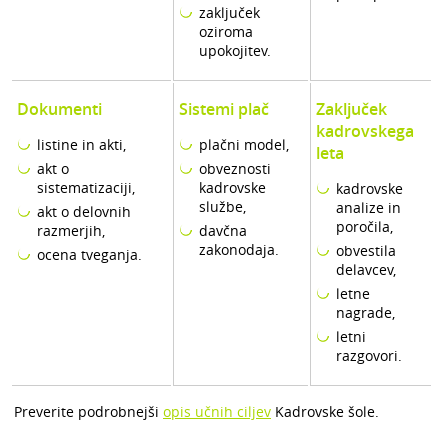
zaključek
oziroma
upokojitev.
Dokumenti
Sistemi plač
Zaključek
kadrovskega
listine in akti,
plačni model,
leta
akt o
obveznosti
sistematizaciji,
kadrovske
kadrovske
službe,
analize in
akt o delovnih
poročila,
razmerjih,
davčna
zakonodaja.
obvestila
ocena tveganja.
delavcev,
letne
nagrade,
letni
razgovori.
Preverite podrobnejši
opis učnih ciljev
Kadrovske šole.