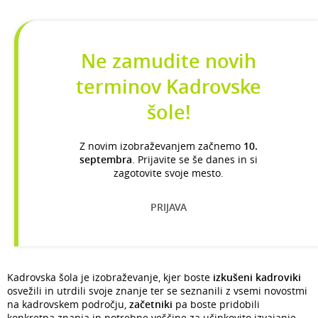
Ne zamudite novih
terminov Kadrovske
šole!
Z novim izobraževanjem začnemo
10.
septembra
. Prijavite se še danes in si
zagotovite svoje mesto.
PRIJAVA
Kadrovska šola je izobraževanje, kjer boste
izkušeni kadroviki
osvežili in utrdili svoje znanje ter se seznanili z vsemi novostmi
na kadrovskem področju,
začetniki
pa boste pridobili
konkretna znanja in potrebne veščine za učinkovito izvajanje