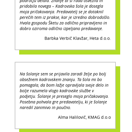
področju delala. Znanje bi si rada osvežila in
pridobila novega – Kadrovska šola je dosegla
moja pričakovanja. Predavatelj se je dotaknil
perečih tem iz prakse, kar je izredno dobrodošlo.
Hvala gospodu Šketu za odlično pripravljeno in
dobro oziroma odlično izpeljano predavanje.
Barbka Verbič Klavžar, Heta d.o.o.
Na šolanje sem se prijavila zaradi želje po bolj
obsežnem kadrovskem znanju. Ta šola mi bo
pomagala, da bom lažje opravljala svoje delo in
bolje razumela vlogo kadrovske službe v
podjetju. Šolanje je preseglo moja pričakovanja.
Posebna pohvala gre predavatelju, ki je šolanje
naredil zanimivo in poučno.
Alma Halilovič, KMAG d.o.o