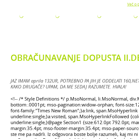
Z uporabo naše strani soglašate z namestitvijo piškotkov.
Več o p
ODJETJA
ZA ISKALCE
ZA ŠTUDENTE
AKTUALNO
OBRAČUNAVANJE DOPUSTA II.D
JAZ IMAM aprila 132UR, POTREBNO PA JIH JE ODDELATI 160,NE?
KAKO DRUGAČE? UPAM, DA ME SEDAJ RAZUMETE. HVALA!
<!-- /* Style Definitions */ p.MsoNormal, li.MsoNormal, di
bottom:.0001pt; mso-pagination:widow-orphan; font-size:1
font-family:"Times New Roman";}a:link, span.MsoHyperlink {c
underline:single;}a:visited, span.MsoHyperlinkFollowed {colo
underline:single;}@page Section1 {size:612.0pt 792.0pt; m
margin:35.4pt; mso-footer-margin:35.4pt; mso-paper-source:
ste me pa nadrli. Iz odgovora boste bolje razumeli, kaj mi ni 